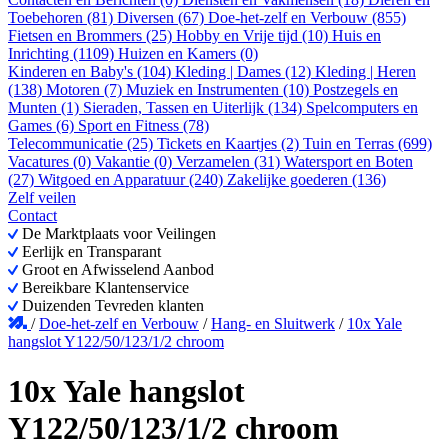
Toebehoren (81)
Diversen (67)
Doe-het-zelf en Verbouw (855)
Fietsen en Brommers (25)
Hobby en Vrije tijd (10)
Huis en
Inrichting (1109)
Huizen en Kamers (0)
Kinderen en Baby's (104)
Kleding | Dames (12)
Kleding | Heren
(138)
Motoren (7)
Muziek en Instrumenten (10)
Postzegels en
Munten (1)
Sieraden, Tassen en Uiterlijk (134)
Spelcomputers en
Games (6)
Sport en Fitness (78)
Telecommunicatie (25)
Tickets en Kaartjes (2)
Tuin en Terras (699)
Vacatures (0)
Vakantie (0)
Verzamelen (31)
Watersport en Boten
(27)
Witgoed en Apparatuur (240)
Zakelijke goederen (136)
Zelf veilen
Contact
De Marktplaats voor Veilingen
Eerlijk en Transparant
Groot en Afwisselend Aanbod
Bereikbare Klantenservice
Duizenden Tevreden klanten
/
Doe-het-zelf en Verbouw
/
Hang- en Sluitwerk
/
10x Yale
hangslot Y122/50/123/1/2 chroom
10x Yale hangslot
Y122/50/123/1/2 chroom