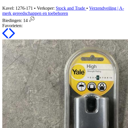
Kavel: 1276-171 • Verkoper:
Stock and Trade
•
Verzendveiling | A-
merk gereedschappen en toebehoren
Biedingen:
14
Favorieten: