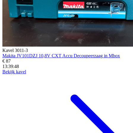
Kavel 3011-3
Makita JV101DZJ 10,8V CXT Accu Decoupeerzaag in Mbox
€ 87
13:39:46
Bekijk kavel