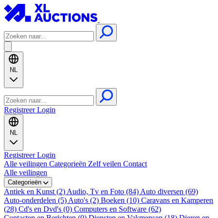
NL
Registreer
Login
NL
Registreer
Login
Alle veilingen
Categorieën
Zelf veilen
Contact
Alle veilingen
Categorieën
Antiek en Kunst (2)
Audio, Tv en Foto (84)
Auto diversen (69)
Auto-onderdelen (5)
Auto's (2)
Boeken (10)
Caravans en Kamperen
(28)
Cd's en Dvd's (0)
Computers en Software (62)
Contacten en Berichten (0)
Diensten en Vakmensen (18)
Dieren en