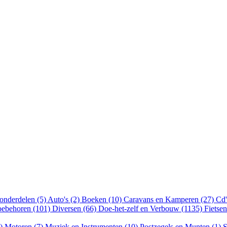
onderdelen (5)
Auto's (2)
Boeken (10)
Caravans en Kamperen (27)
Cd'
oebehoren (101)
Diversen (66)
Doe-het-zelf en Verbouw (1135)
Fietse
8)
Motoren (7)
Muziek en Instrumenten (10)
Postzegels en Munten (1)
S