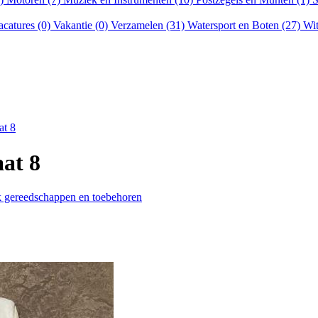
acatures (0)
Vakantie (0)
Verzamelen (31)
Watersport en Boten (27)
Wit
t 8
at 8
k gereedschappen en toebehoren