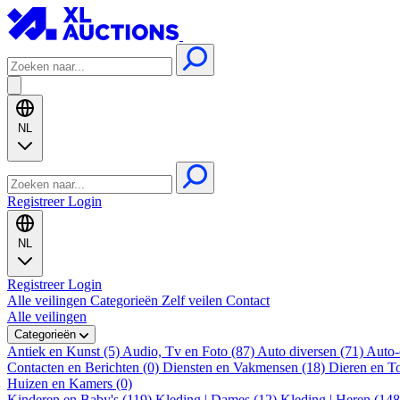
NL
Registreer
Login
NL
Registreer
Login
Alle veilingen
Categorieën
Zelf veilen
Contact
Alle veilingen
Categorieën
Antiek en Kunst (5)
Audio, Tv en Foto (87)
Auto diversen (71)
Auto-
Contacten en Berichten (0)
Diensten en Vakmensen (18)
Dieren en T
Huizen en Kamers (0)
Kinderen en Baby's (119)
Kleding | Dames (12)
Kleding | Heren (14