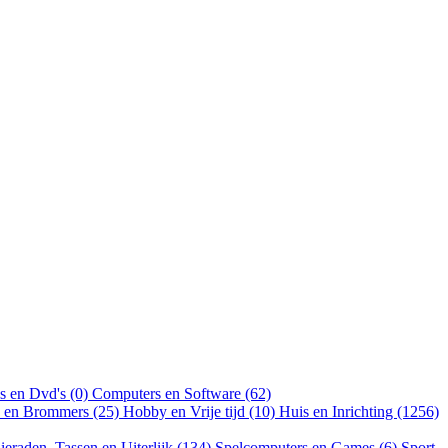
s en Dvd's (0)
Computers en Software (62)
n en Brommers (25)
Hobby en Vrije tijd (10)
Huis en Inrichting (1256)
ieraden, Tassen en Uiterlijk (134)
Spelcomputers en Games (6)
Sport