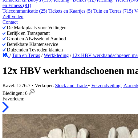
en Fitness (81)
Telecommunicatie (25)
Tickets en Kaartjes (5)
Tuin en Terras (715)
V
Zelf veilen
Contact
De Marktplaats voor Veilingen
Eerlijk en Transparant
Groot en Afwisselend Aanbod
Bereikbare Klantenservice
Duizenden Tevreden klanten
/
Tuin en Terras
/
Werkkleding
/
12x HBV werkhandschoenen maa
12x HBV werkhandschoenen ma
Kavel: 1276-7 • Verkoper:
Stock and Trade
•
Verzendveiling | A-mer
Biedingen:
6
Favorieten: