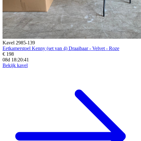
Kavel 2985-139
Eetkamerstoel Kenny (set van 4) Draaibaar - Velvet - Roze
€ 198
08d 18:20:39
Bekijk kavel