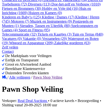
Toebehoren (72)
Diversen (113)
Doe-het-zelf en Verbouw (1010)
Fietsen en Brommers (30)
Hobby en Vrije tijd (16)
Huis en
Inrichting (1669)
Huizen en Kamers (0)
Kinderen en Baby's (125)
Kleding | Dames (17)
Kleding | Heren
(745)
Motoren (7)
Muziek en Instrumenten (9)
Postzegels en
Munten (1)
Sieraden, Tassen en Uiterlijk (80)
Spelcomputers en
Games (4)
Sport en Fitness (95)
Telecommunicatie (32)
Tickets en Kaartjes (3)
Tuin en Terras (840)
Vacatures (0)
Vakantie (0)
Verzamelen (29)
Watersport en Boten
(19)
Witgoed en Apparatuur (209)
Zakelijke goederen (63)
Zelf veilen
Contact
De Marktplaats voor Veilingen
Eerlijk en Transparant
Groot en Afwisselend Aanbod
Bereikbare Klantenservice
Duizenden Tevreden klanten
/
Alle veilingen
/
Pawn Shop Veiling
Pawn Shop Veiling
Verkoper:
Real Deal Auctions
•
0 actieve kavels
•
Bezorgveiling
•
Sluiting vanaf
20-09-2025 18:00 uur