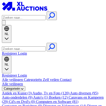
NL
Registreer
Login
NL
Registreer
Login
Alle veilingen
Categorieën
Zelf veilen
Contact
Alle veilingen
Categorieën
Antiek en Kunst (3)
Audio, Tv en Foto (120)
Auto diversen (95)
Auto-onderdelen (9)
Auto's (1)
Boeken (12)
Caravans en Kamperen
(29)
Cd's en Dvd's (0)
Computers en Software (81)
Contacten en Berichten (0)
Diensten en Vakmensen (14)
Dieren en