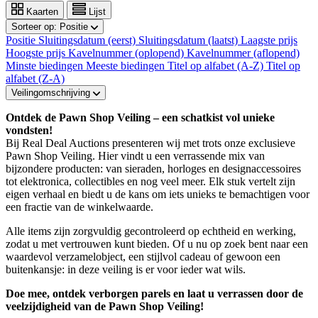
Kaarten
Lijst
Sorteer op:
Positie
Positie
Sluitingsdatum (eerst)
Sluitingsdatum (laatst)
Laagste prijs
Hoogste prijs
Kavelnummer (oplopend)
Kavelnummer (aflopend)
Minste biedingen
Meeste biedingen
Titel op alfabet (A-Z)
Titel op
alfabet (Z-A)
Veilingomschrijving
Ontdek de Pawn Shop Veiling – een schatkist vol unieke
vondsten!
Bij Real Deal Auctions presenteren wij met trots onze exclusieve
Pawn Shop Veiling. Hier vindt u een verrassende mix van
bijzondere producten: van sieraden, horloges en designaccessoires
tot elektronica, collectibles en nog veel meer. Elk stuk vertelt zijn
eigen verhaal en biedt u de kans om iets unieks te bemachtigen voor
een fractie van de winkelwaarde.
Alle items zijn zorgvuldig gecontroleerd op echtheid en werking,
zodat u met vertrouwen kunt bieden. Of u nu op zoek bent naar een
waardevol verzamelobject, een stijlvol cadeau of gewoon een
buitenkansje: in deze veiling is er voor ieder wat wils.
Doe mee, ontdek verborgen parels en laat u verrassen door de
veelzijdigheid van de Pawn Shop Veiling!