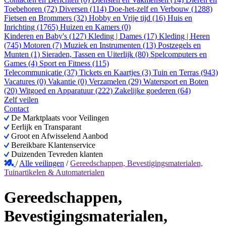
Toebehoren (72)
Diversen (114)
Doe-het-zelf en Verbouw (1288)
Fietsen en Brommers (32)
Hobby en Vrije tijd (16)
Huis en
Inrichting (1765)
Huizen en Kamers (0)
Kinderen en Baby's (127)
Kleding | Dames (17)
Kleding | Heren
(745)
Motoren (7)
Muziek en Instrumenten (13)
Postzegels en
Munten (1)
Sieraden, Tassen en Uiterlijk (80)
Spelcomputers en
Games (4)
Sport en Fitness (115)
Telecommunicatie (37)
Tickets en Kaartjes (3)
Tuin en Terras (943)
Vacatures (0)
Vakantie (0)
Verzamelen (29)
Watersport en Boten
(20)
Witgoed en Apparatuur (222)
Zakelijke goederen (64)
Zelf veilen
Contact
De Marktplaats voor Veilingen
Eerlijk en Transparant
Groot en Afwisselend Aanbod
Bereikbare Klantenservice
Duizenden Tevreden klanten
/
Alle veilingen
/
Gereedschappen, Bevestigingsmaterialen,
Tuinartikelen & Automaterialen
Gereedschappen,
Bevestigingsmaterialen,