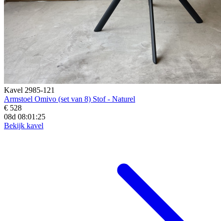
Kavel 2985-121
Armstoel Omivo (set van 8) Stof - Naturel
€ 528
08d 08:01:23
Bekijk kavel