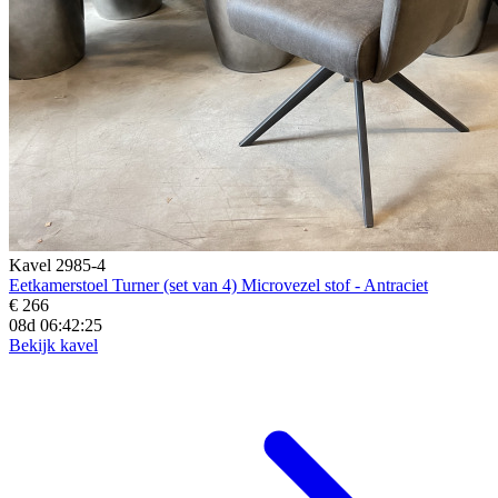
Kavel 2985-4
Eetkamerstoel Turner (set van 4) Microvezel stof - Antraciet
€ 266
08d 06:42:23
Bekijk kavel