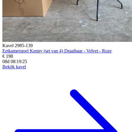
Kavel 2985-139
Eetkamerstoel Kenny (set van 4) Draaibaar - Velvet - Roze
€ 198
08d 08:19:23
Bekijk kavel