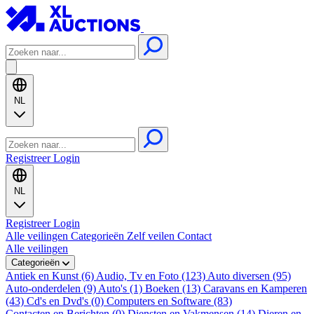
NL
Registreer
Login
NL
Registreer
Login
Alle veilingen
Categorieën
Zelf veilen
Contact
Alle veilingen
Categorieën
Antiek en Kunst (6)
Audio, Tv en Foto (123)
Auto diversen (95)
Auto-onderdelen (9)
Auto's (1)
Boeken (13)
Caravans en Kamperen
(43)
Cd's en Dvd's (0)
Computers en Software (83)
Contacten en Berichten (0)
Diensten en Vakmensen (14)
Dieren en