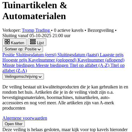
Tuinartikelen &
Automaterialen
Verkoper:
Tromp Trading
•
0 actieve kavels
•
Bezorgveiling
•
Sluiting vanaf
05-10-2025 21:00 uur
Kaarten
Lijst
Sorteer op:
Positie
Positie
Sluitingsdatum (eerst)
Sluitingsdatum (laatst)
Laagste prijs
Hoogste prijs
Kavelnummer (oplopend)
Kavelnummer (aflopend)
Minste biedingen
Meeste biedingen
Titel op alfabet (A-Z)
Titel op
alfabet (Z-A)
Veilingomschrijving
De veiling bestaat uit kwaliteitsproducten die je kan gebruiken in en
rondom het huis. Artikelen die je in de veiling vindt zijn o.a.
bevestigingsmaterialen, boormachines, tuinartikelen, auto-
accessoires en nog veel meer. Alle artikelen zijn van A-merk
producenten
Algemene voorwaarden
Open filter
Deze veiling is helaas gesloten, maar kijk voor top kavels hieronder