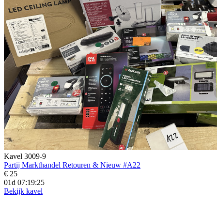
Kavel 3009-9
Partij Markthandel Retouren & Nieuw #A22
€ 25
01d 07:19:23
Bekijk kavel