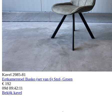
Kavel 2985-81
Eetkamerstoel Basko (set van 6) Stof- Groen
€ 192
09d 09:42:10
Bekijk kavel