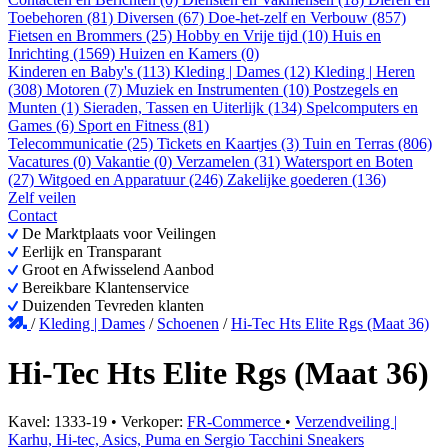
Toebehoren (81)
Diversen (67)
Doe-het-zelf en Verbouw (857)
Fietsen en Brommers (25)
Hobby en Vrije tijd (10)
Huis en
Inrichting (1569)
Huizen en Kamers (0)
Kinderen en Baby's (113)
Kleding | Dames (12)
Kleding | Heren
(308)
Motoren (7)
Muziek en Instrumenten (10)
Postzegels en
Munten (1)
Sieraden, Tassen en Uiterlijk (134)
Spelcomputers en
Games (6)
Sport en Fitness (81)
Telecommunicatie (25)
Tickets en Kaartjes (3)
Tuin en Terras (806)
Vacatures (0)
Vakantie (0)
Verzamelen (31)
Watersport en Boten
(27)
Witgoed en Apparatuur (246)
Zakelijke goederen (136)
Zelf veilen
Contact
De Marktplaats voor Veilingen
Eerlijk en Transparant
Groot en Afwisselend Aanbod
Bereikbare Klantenservice
Duizenden Tevreden klanten
/
Kleding | Dames
/
Schoenen
/
Hi-Tec Hts Elite Rgs (Maat 36)
Hi-Tec Hts Elite Rgs (Maat 36)
Kavel: 1333-19 • Verkoper:
FR-Commerce
•
Verzendveiling |
Karhu, Hi-tec, Asics, Puma en Sergio Tacchini Sneakers