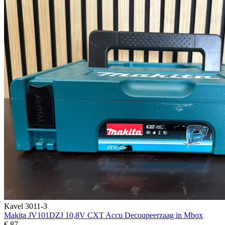
Kavel 3011-3
Makita JV101DZJ 10,8V CXT Accu Decoupeerzaag in Mbox
€ 87