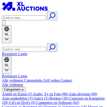
NL
Registreer
Login
NL
Registreer
Login
Alle veilingen
Categorieën
Zelf veilen
Contact
Alle veilingen
Categorieën
Antiek en Kunst (2)
Audio, Tv en Foto (86)
Auto diversen (69)
Auto-onderdelen (5)
Auto's (2)
Boeken (10)
Caravans en Kamperen
(28)
Cd's en Dvd's (0)
Computers en Software (62)
Contacten en Berichten (0)
Diensten en Vakmensen (18)
Dieren en