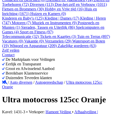
Toebehoren (72)
Diversen (113)
Doe-het-zelf en Verbouw (1011)
Fietsen en Brommers (30)
Hobby en Vrije tijd (16)
Huis en
Inrichting (1671)
Huizen en Kamers (0)
Kinderen en Baby's (125)
Kleding | Dames (17)
Kleding | Heren
(747)
Motoren (7)
Muziek en Instrumenten (9)
Postzegels en
Munten (1)
Sieraden, Tassen en Uiterlijk (86)
Spelcomputers en
Games (4)
Sport en Fitness (97)
Telecommunicatie (32)
Tickets en Kaartjes (3)
Tuin en Terras (897)
Vacatures (0)
Vakantie (0)
Verzamelen (29)
Watersport en Boten
(19)
Witgoed en Apparatuur (209)
Zakelijke goederen (63)
Zelf veilen
Contact
De Marktplaats voor Veilingen
Eerlijk en Transparant
Groot en Afwisselend Aanbod
Bereikbare Klantenservice
Duizenden Tevreden klanten
/
Auto diversen
/
Autogereedschap
/
Ultra motocross 125cc
Oranje
Ultra motocross 125cc Oranje
Kavel: 1431-3 • Verkoper:
Hamont Veiling
•
Afhaalveiling |