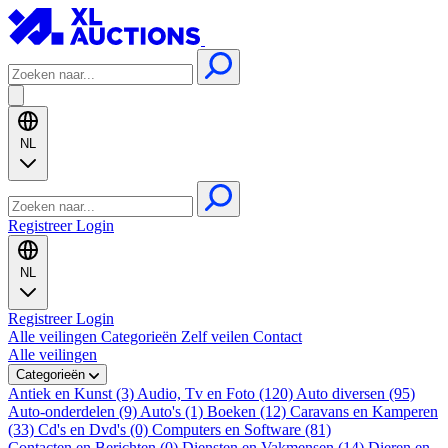
NL
Registreer
Login
NL
Registreer
Login
Alle veilingen
Categorieën
Zelf veilen
Contact
Alle veilingen
Categorieën
Antiek en Kunst (3)
Audio, Tv en Foto (120)
Auto diversen (95)
Auto-onderdelen (9)
Auto's (1)
Boeken (12)
Caravans en Kamperen
(33)
Cd's en Dvd's (0)
Computers en Software (81)
Contacten en Berichten (0)
Diensten en Vakmensen (14)
Dieren en