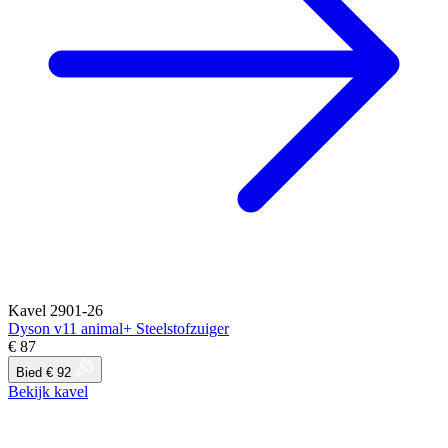
Kavel 2901-26
Dyson v11 animal+ Steelstofzuiger
€ 87
Bied € 92
Bekijk kavel