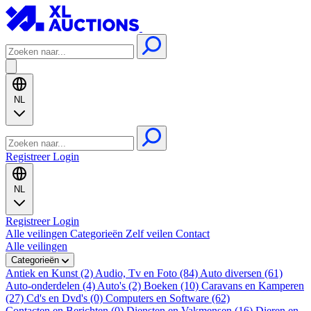
NL
Registreer
Login
NL
Registreer
Login
Alle veilingen
Categorieën
Zelf veilen
Contact
Alle veilingen
Categorieën
Antiek en Kunst (2)
Audio, Tv en Foto (84)
Auto diversen (61)
Auto-onderdelen (4)
Auto's (2)
Boeken (10)
Caravans en Kamperen
(27)
Cd's en Dvd's (0)
Computers en Software (62)
Contacten en Berichten (0)
Diensten en Vakmensen (16)
Dieren en