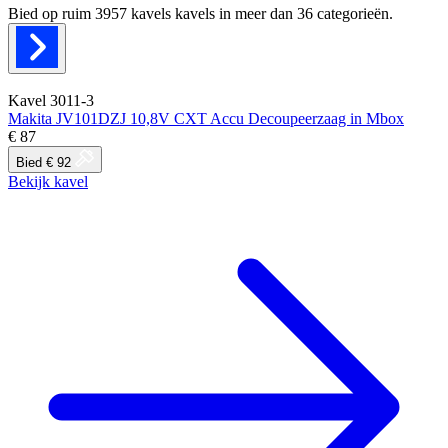
Bied op ruim
3957 kavels
kavels in meer dan
36
categorieën.
Kavel 3011-3
Makita JV101DZJ 10,8V CXT Accu Decoupeerzaag in Mbox
€ 87
Bied € 92
Bekijk kavel