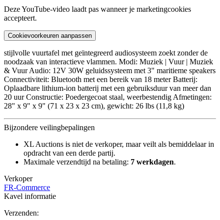
Deze YouTube-video laadt pas wanneer je marketingcookies
accepteert.
Cookievoorkeuren aanpassen
stijlvolle vuurtafel met geïntegreerd audiosysteem zoekt zonder de
noodzaak van interactieve vlammen. Modi: Muziek | Vuur | Muziek
& Vuur Audio: 12V 30W geluidssysteem met 3" maritieme speakers
Connectiviteit: Bluetooth met een bereik van 18 meter Batterij:
Oplaadbare lithium-ion batterij met een gebruiksduur van meer dan
20 uur Constructie: Poedergecoat staal, weerbestendig Afmetingen:
28" x 9" x 9" (71 x 23 x 23 cm), gewicht: 26 lbs (11,8 kg)
Bijzondere veilingbepalingen
XL Auctions is niet de verkoper, maar veilt als bemiddelaar in
opdracht van een derde partij.
Maximale verzendtijd na betaling:
7 werkdagen
.
Verkoper
FR-Commerce
Kavel informatie
Verzenden: