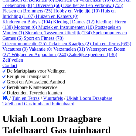
Toebehoren (81)
Diversen (66)
Doe-het-zelf en Verbouw (755)
Fietsen en Brommers (25)
Hobby en Vrije tijd (10)
Huis en
Inrichting (1107)
Huizen en Kamers (0)
Kinderen en Baby's (104)
Kleding | Dames (12)
Kleding | Heren
(138)
Motoren (6)
Muziek en Instrumenten (10)
Postzegels en
Munten (1)
Sieraden, Tassen en Uiterlijk (134)
Spelcomputers en
Games (6)
Sport en Fitness (78)
Telecommunicatie (25)
Tickets en Kaartjes (2)
Tuin en Terras (695)
Vacatures (0)
Vakantie (0)
Verzamelen (31)
Watersport en Boten
(27)
Witgoed en Apparatuur (240)
Zakelijke goederen (136)
Zelf veilen
Contact
De Marktplaats voor Veilingen
Eerlijk en Transparant
Groot en Afwisselend Aanbod
Bereikbare Klantenservice
Duizenden Tevreden klanten
/
Tuin en Terras
/
Vuurtafels
/
Ukiah Loom Draagbare
Tafelhaard Gas tuinhaard buitenhaard
Ukiah Loom Draagbare
Tafelhaard Gas tuinhaard