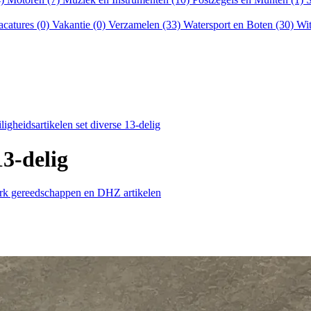
acatures (0)
Vakantie (0)
Verzamelen (33)
Watersport en Boten (30)
Wit
ligheidsartikelen set diverse 13-delig
13-delig
rk gereedschappen en DHZ artikelen