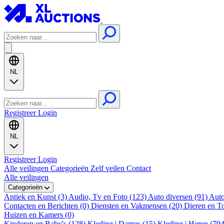
NL
Registreer
Login
NL
Registreer
Login
Alle veilingen
Categorieën
Zelf veilen
Contact
Alle veilingen
Categorieën
Antiek en Kunst (3)
Audio, Tv en Foto (123)
Auto diversen (91)
Auto
Contacten en Berichten (0)
Diensten en Vakmensen (20)
Dieren en T
Huizen en Kamers (0)
Kinderen en Baby's (128)
Kleding | Dames (15)
Kleding | Heren (79