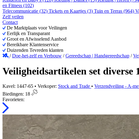
en Fitness (102)
Telecommunicatie (32)
Tickets en Kaartjes (3)
Tuin en Terras (964)
V
Zelf veilen
Contact
De Marktplaats voor Veilingen
Eerlijk en Transparant
Groot en Afwisselend Aanbod
Bereikbare Klantenservice
Duizenden Tevreden klanten
/
Doe-het-zelf en Verbouw
/
Gereedschap | Handgereedschap
/
Vei
Veiligheidsartikelen set diverse 
Kavel: 1447-65 • Verkoper:
Stock and Trade
•
Verzendveiling - A-me
Biedingen:
18
Favorieten: