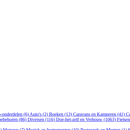
-onderdelen (6)
Auto's (2)
Boeken (13)
Caravans en Kamperen (41)
Cd
oebehoren (86)
Diversen (116)
Doe-het-zelf en Verbouw (1063)
Fietse
4)
Motoren (7)
Muziek en Instrumenten (10)
Postzegels en Munten (1)
S