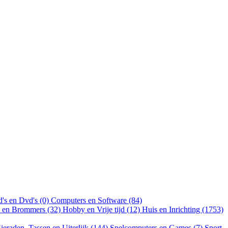
's en Dvd's (0)
Computers en Software (84)
n en Brommers (32)
Hobby en Vrije tijd (12)
Huis en Inrichting (1753)
ieraden, Tassen en Uiterlijk (144)
Spelcomputers en Games (7)
Sport