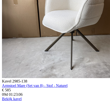
Kavel 2985-138
Armstoel Mare (Set van 8) - Stof - Naturel
€ 585
09d 01:23:04
Bekijk kavel