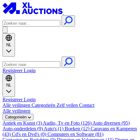
NL
Registreer
Login
NL
Registreer
Login
Alle veilingen
Categorieën
Zelf veilen
Contact
Alle veilingen
Categorieën
Antiek en Kunst (3)
Audio, Tv en Foto (126)
Auto diversen (95)
Auto-onderdelen (9)
Auto's (1)
Boeken (12)
Caravans en Kamperen
(43)
Cd's en Dvd's (0)
Computers en Software (81)
Contacten en Berichten (0)
Diensten en Vakmensen (15)
Dieren en