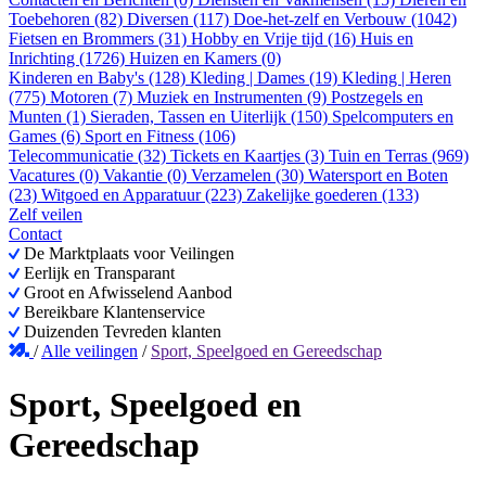
Toebehoren (82)
Diversen (117)
Doe-het-zelf en Verbouw (1042)
Fietsen en Brommers (31)
Hobby en Vrije tijd (16)
Huis en
Inrichting (1726)
Huizen en Kamers (0)
Kinderen en Baby's (128)
Kleding | Dames (19)
Kleding | Heren
(775)
Motoren (7)
Muziek en Instrumenten (9)
Postzegels en
Munten (1)
Sieraden, Tassen en Uiterlijk (150)
Spelcomputers en
Games (6)
Sport en Fitness (106)
Telecommunicatie (32)
Tickets en Kaartjes (3)
Tuin en Terras (969)
Vacatures (0)
Vakantie (0)
Verzamelen (30)
Watersport en Boten
(23)
Witgoed en Apparatuur (223)
Zakelijke goederen (133)
Zelf veilen
Contact
De Marktplaats voor Veilingen
Eerlijk en Transparant
Groot en Afwisselend Aanbod
Bereikbare Klantenservice
Duizenden Tevreden klanten
/
Alle veilingen
/
Sport, Speelgoed en Gereedschap
Sport, Speelgoed en
Gereedschap