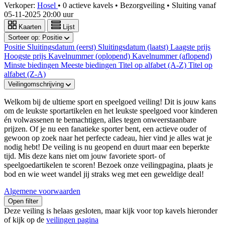
Verkoper:
Hosel
•
0 actieve kavels
•
Bezorgveiling
• Sluiting vanaf
05-11-2025 20:00 uur
Kaarten
Lijst
Sorteer op:
Positie
Positie
Sluitingsdatum (eerst)
Sluitingsdatum (laatst)
Laagste prijs
Hoogste prijs
Kavelnummer (oplopend)
Kavelnummer (aflopend)
Minste biedingen
Meeste biedingen
Titel op alfabet (A-Z)
Titel op
alfabet (Z-A)
Veilingomschrijving
Welkom bij de ultieme sport en speelgoed veiling! Dit is jouw kans
om de leukste sportartikelen en het leukste speelgoed voor kinderen
én volwassenen te bemachtigen, alles tegen onweerstaanbare
prijzen. Of je nu een fanatieke sporter bent, een actieve ouder of
gewoon op zoek naar het perfecte cadeau, hier vind je alles wat je
nodig hebt! De veiling is nu geopend en duurt maar een beperkte
tijd. Mis deze kans niet om jouw favoriete sport- of
speelgoedartikelen te scoren! Bezoek onze veilingpagina, plaats je
bod en wie weet wandel jij straks weg met een geweldige deal!
Algemene voorwaarden
Open filter
Deze veiling is helaas gesloten, maar kijk voor top kavels hieronder
of kijk op de
veilingen pagina