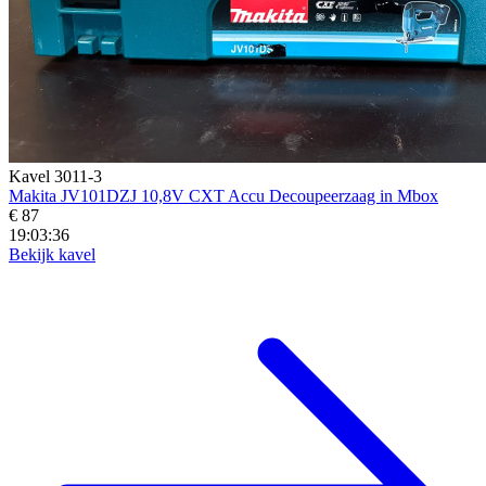
Kavel 3011-3
Makita JV101DZJ 10,8V CXT Accu Decoupeerzaag in Mbox
€ 87
19:03:34
Bekijk kavel