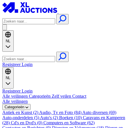
NL
Registreer
Login
NL
Registreer
Login
Alle veilingen
Categorieën
Zelf veilen
Contact
Alle veilingen
Categorieën
Antiek en Kunst (2)
Audio, Tv en Foto (84)
Auto diversen (69)
Auto-onderdelen (5)
Auto's (2)
Boeken (10)
Caravans en Kamperen
(28)
Cd's en Dvd's (0)
Computers en Software (62)
Contacten en Berichten (0)
Diensten en Vakmensen (18)
Dieren en