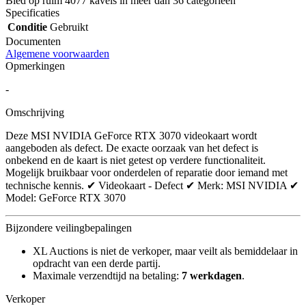
Bied op ruim
4077 kavels
in meer dan
36 categorieën
Specificaties
Conditie
Gebruikt
Documenten
Algemene voorwaarden
Opmerkingen
-
Omschrijving
Deze MSI NVIDIA GeForce RTX 3070 videokaart wordt
aangeboden als defect. De exacte oorzaak van het defect is
onbekend en de kaart is niet getest op verdere functionaliteit.
Mogelijk bruikbaar voor onderdelen of reparatie door iemand met
technische kennis. ✔ Videokaart - Defect ✔ Merk: MSI NVIDIA ✔
Model: GeForce RTX 3070
Bijzondere veilingbepalingen
XL Auctions is niet de verkoper, maar veilt als bemiddelaar in
opdracht van een derde partij.
Maximale verzendtijd na betaling:
7 werkdagen
.
Verkoper