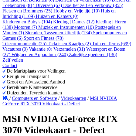
Toebehoren (81)
Diversen (67)
Doe-het-zelf en Verbouw (855)
Fietsen en Brommers (25)
Hobby en Vrije tijd (10)
Huis en
Inrichting (1109)
Huizen en Kamers (0)
Kinderen en Baby's (104)
Kleding | Dames (12)
Kleding | Heren
(138)
Motoren (7)
Muziek en Instrumenten (10)
Postzegels en
Munten (1)
Sieraden, Tassen en Uiterlijk (134)
Spelcomputers en
Games (6)
Sport en Fitness (78)
Telecommunicatie (25)
Tickets en Kaartjes (2)
Tuin en Terras (699)
Vacatures (0)
Vakantie (0)
Verzamelen (31)
Watersport en Boten
(27)
Witgoed en Apparatuur (240)
Zakelijke goederen (136)
Zelf veilen
Contact
De Marktplaats voor Veilingen
Eerlijk en Transparant
Groot en Afwisselend Aanbod
Bereikbare Klantenservice
Duizenden Tevreden klanten
/
Computers en Software
/
Videokaarten
/
MSI NVIDIA
GeForce RTX 3070 Videokaart - Defect
MSI NVIDIA GeForce RTX
3070 Videokaart - Defect