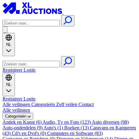
NL
Registreer
Login
NL
Registreer
Login
Alle veilingen
Categorieën
Zelf veilen
Contact
Alle veilingen
Categorieën
Antiek en Kunst (6)
Audio, Tv en Foto (123)
Auto diversen (98)
Auto-onderdelen (9)
Auto's (1)
Boeken (13)
Caravans en Kamperen
(43)
Cd's en Dvd's (0)
Computers en Software (83)
Contacten en Berichten (0)
Diensten en Vakmensen (14)
Dieren en