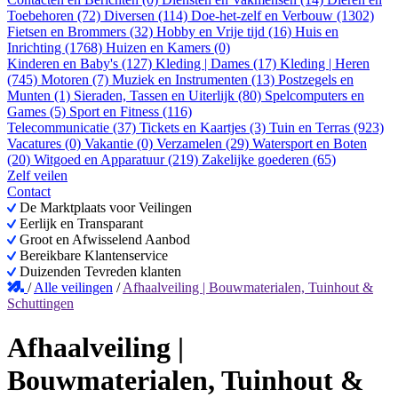
Toebehoren (72)
Diversen (114)
Doe-het-zelf en Verbouw (1302)
Fietsen en Brommers (32)
Hobby en Vrije tijd (16)
Huis en
Inrichting (1768)
Huizen en Kamers (0)
Kinderen en Baby's (127)
Kleding | Dames (17)
Kleding | Heren
(745)
Motoren (7)
Muziek en Instrumenten (13)
Postzegels en
Munten (1)
Sieraden, Tassen en Uiterlijk (80)
Spelcomputers en
Games (5)
Sport en Fitness (116)
Telecommunicatie (37)
Tickets en Kaartjes (3)
Tuin en Terras (923)
Vacatures (0)
Vakantie (0)
Verzamelen (29)
Watersport en Boten
(20)
Witgoed en Apparatuur (219)
Zakelijke goederen (65)
Zelf veilen
Contact
De Marktplaats voor Veilingen
Eerlijk en Transparant
Groot en Afwisselend Aanbod
Bereikbare Klantenservice
Duizenden Tevreden klanten
/
Alle veilingen
/
Afhaalveiling | Bouwmaterialen, Tuinhout &
Schuttingen
Afhaalveiling |
Bouwmaterialen, Tuinhout &