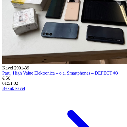
Kavel 2901-39
Partij High Value Elektronica – o.a. Smartphones – DEFECT #3
€ 56
01:51:01
Bekijk kavel