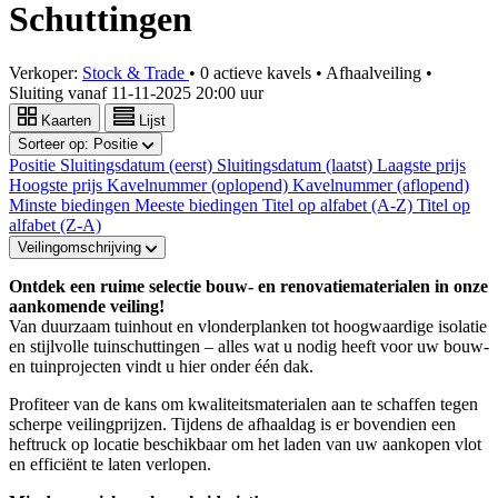
Schuttingen
Verkoper:
Stock & Trade
•
0 actieve kavels
•
Afhaalveiling
•
Sluiting vanaf
11-11-2025 20:00 uur
Kaarten
Lijst
Sorteer op:
Positie
Positie
Sluitingsdatum (eerst)
Sluitingsdatum (laatst)
Laagste prijs
Hoogste prijs
Kavelnummer (oplopend)
Kavelnummer (aflopend)
Minste biedingen
Meeste biedingen
Titel op alfabet (A-Z)
Titel op
alfabet (Z-A)
Veilingomschrijving
Ontdek een ruime selectie bouw- en renovatiematerialen in onze
aankomende veiling!
Van duurzaam tuinhout en vlonderplanken tot hoogwaardige isolatie
en stijlvolle tuinschuttingen – alles wat u nodig heeft voor uw bouw-
en tuinprojecten vindt u hier onder één dak.
Profiteer van de kans om kwaliteitsmaterialen aan te schaffen tegen
scherpe veilingprijzen. Tijdens de afhaaldag is er bovendien een
heftruck op locatie beschikbaar om het laden van uw aankopen vlot
en efficiënt te laten verlopen.