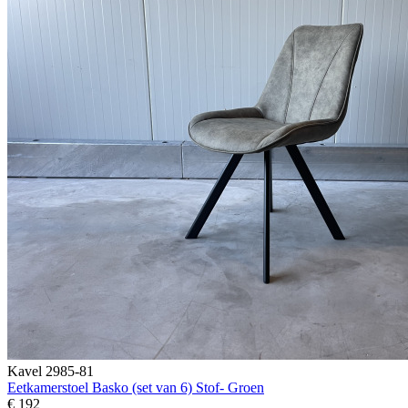
Kavel 2985-81
Eetkamerstoel Basko (set van 6) Stof- Groen
€ 192