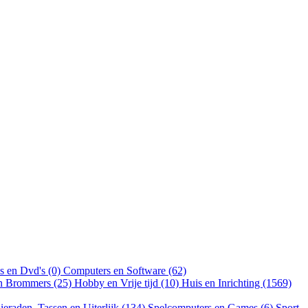
s en Dvd's (0)
Computers en Software (62)
en Brommers (25)
Hobby en Vrije tijd (10)
Huis en Inrichting (1569)
ieraden, Tassen en Uiterlijk (134)
Spelcomputers en Games (6)
Sport