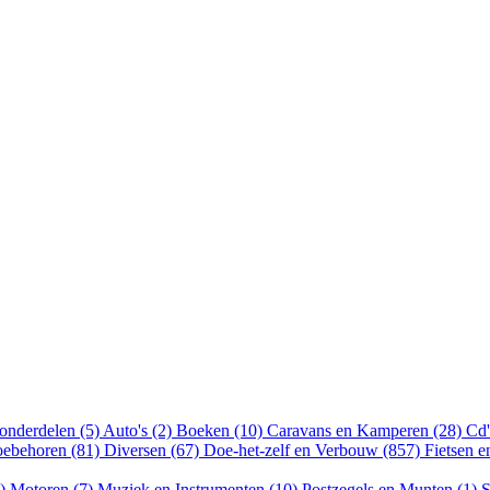
onderdelen (5)
Auto's (2)
Boeken (10)
Caravans en Kamperen (28)
Cd'
oebehoren (81)
Diversen (67)
Doe-het-zelf en Verbouw (857)
Fietsen 
8)
Motoren (7)
Muziek en Instrumenten (10)
Postzegels en Munten (1)
S