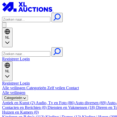
NL
Registreer
Login
NL
Registreer
Login
Alle veilingen
Categorieën
Zelf veilen
Contact
Alle veilingen
Categorieën
Antiek en Kunst (2)
Audio, Tv en Foto (86)
Auto diversen (69)
Auto-
Contacten en Berichten (0)
Diensten en Vakmensen (18)
Dieren en T
Huizen en Kamers (0)
Kinderen en Baby's (113)
Kleding | Dames (12)
Kleding | Heren (30