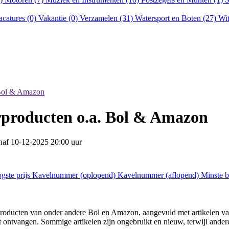
acatures (0)
Vakantie (0)
Verzamelen (31)
Watersport en Boten (27)
Wit
 Bol & Amazon
rproducten o.a. Bol & Amazon
anaf
10-12-2025 20:00 uur
gste prijs
Kavelnummer (oplopend)
Kavelnummer (aflopend)
Minste 
producten van onder andere Bol en Amazon, aangevuld met artikelen van
 ontvangen. Sommige artikelen zijn ongebruikt en nieuw, terwijl ander