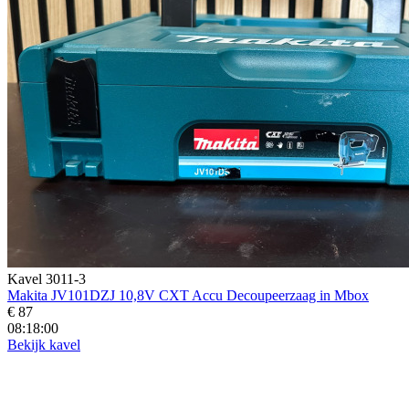
Kavel 3011-3
Makita JV101DZJ 10,8V CXT Accu Decoupeerzaag in Mbox
€ 87
08:17:58
Bekijk kavel