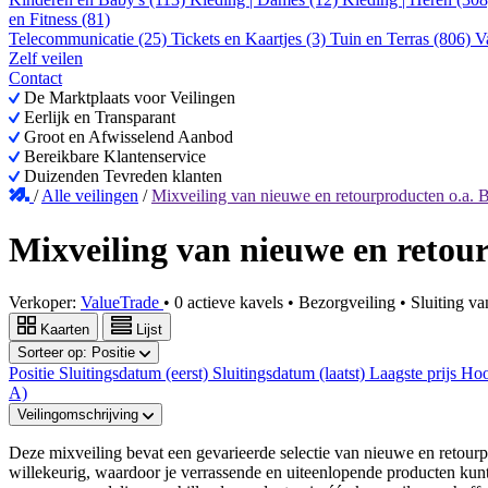
en Fitness (81)
Telecommunicatie (25)
Tickets en Kaartjes (3)
Tuin en Terras (806)
V
Zelf veilen
Contact
De Marktplaats voor Veilingen
Eerlijk en Transparant
Groot en Afwisselend Aanbod
Bereikbare Klantenservice
Duizenden Tevreden klanten
/
Alle veilingen
/
Mixveiling van nieuwe en retourproducten o.a.
Mixveiling van nieuwe en retou
Verkoper:
ValueTrade
•
0 actieve kavels
•
Bezorgveiling
• Sluiting v
Kaarten
Lijst
Sorteer op:
Positie
Positie
Sluitingsdatum (eerst)
Sluitingsdatum (laatst)
Laagste prijs
Hoo
A)
Veilingomschrijving
Deze mixveiling bevat een gevarieerde selectie van nieuwe en retour
willekeurig, waardoor je verrassende en uiteenlopende producten kunt