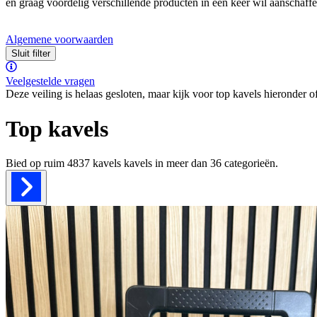
en graag voordelig verschillende producten in één keer wil aanschaffe
Algemene voorwaarden
Sluit filter
Veelgestelde vragen
Deze veiling is helaas gesloten, maar kijk voor top kavels hieronder o
Top kavels
Bied op ruim
4837 kavels
kavels in meer dan
36
categorieën.