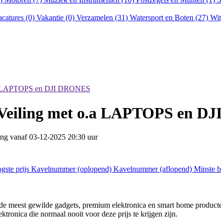
acatures (0)
Vakantie (0)
Verzamelen (31)
Watersport en Boten (27)
Wit
o.a LAPTOPS en DJI DRONES
 Veiling met o.a LAPTOPS en 
ting vanaf
03-12-2025 20:30 uur
gste prijs
Kavelnummer (oplopend)
Kavelnummer (aflopend)
Minste 
e meest gewilde gadgets, premium elektronica en smart home producten
tronica die normaal nooit voor deze prijs te krijgen zijn.