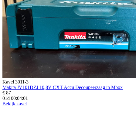
Kavel 3011-3
Makita JV101DZJ 10,8V CXT Accu Decoupeerzaag in Mbox
€ 87
01d 00:04:00
Bekijk kavel