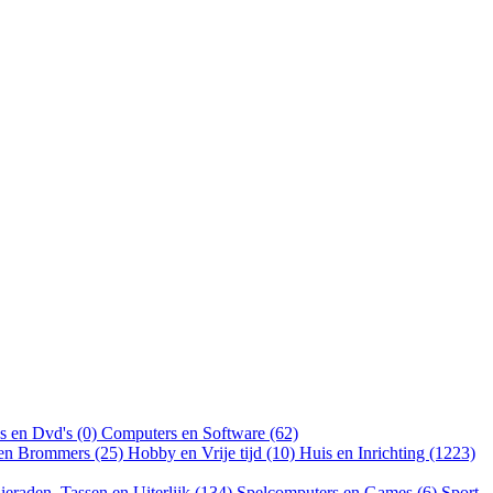
s en Dvd's (0)
Computers en Software (62)
 en Brommers (25)
Hobby en Vrije tijd (10)
Huis en Inrichting (1223)
ieraden, Tassen en Uiterlijk (134)
Spelcomputers en Games (6)
Sport