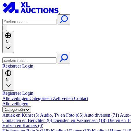
NL
Registreer
Login
NL
Registreer
Login
Alle veilingen
Categorieën
Zelf veilen
Contact
Alle veilingen
Categorieën
Antiek en Kunst (5)
Audio, Tv en Foto (85)
Auto diversen (71)
Auto-
Contacten en Berichten (0)
Diensten en Vakmensen (18)
Dieren en T
Huizen en Kamers (0)
Kinderen en Baby's (115)
Kleding | Dames (12)
Kleding | Heren (14