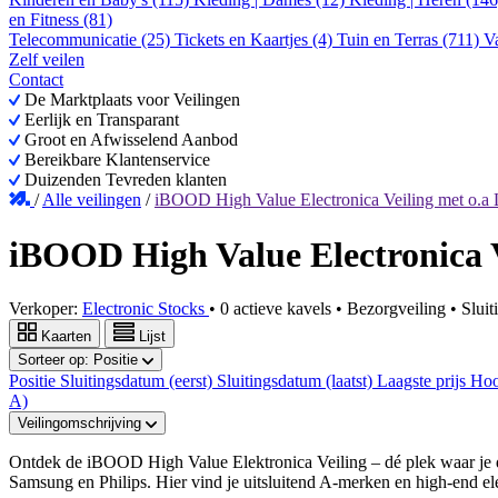
en Fitness (81)
Telecommunicatie (25)
Tickets en Kaartjes (4)
Tuin en Terras (711)
V
Zelf veilen
Contact
De Marktplaats voor Veilingen
Eerlijk en Transparant
Groot en Afwisselend Aanbod
Bereikbare Klantenservice
Duizenden Tevreden klanten
/
Alle veilingen
/
iBOOD High Value Electronica Veiling met 
iBOOD High Value Electronica
Verkoper:
Electronic Stocks
•
0 actieve kavels
•
Bezorgveiling
• Slui
Kaarten
Lijst
Sorteer op:
Positie
Positie
Sluitingsdatum (eerst)
Sluitingsdatum (laatst)
Laagste prijs
Hoo
A)
Veilingomschrijving
Ontdek de iBOOD High Value Elektronica Veiling – dé plek waar je d
Samsung en Philips. Hier vind je uitsluitend A-merken en high-end elek