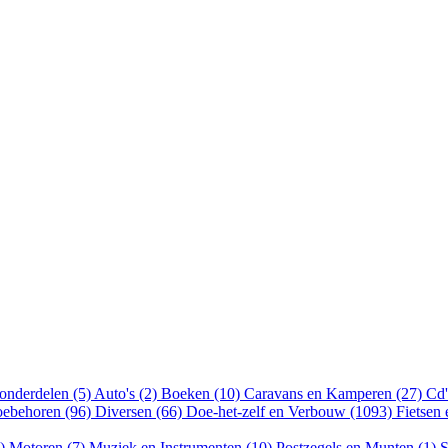
onderdelen (5)
Auto's (2)
Boeken (10)
Caravans en Kamperen (27)
Cd'
oebehoren (96)
Diversen (66)
Doe-het-zelf en Verbouw (1093)
Fietsen
6)
Motoren (7)
Muziek en Instrumenten (10)
Postzegels en Munten (1)
S