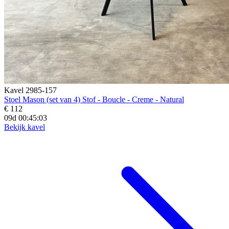
Kavel 2985-157
Stoel Mason (set van 4) Stof - Boucle - Creme - Natural
€ 112
09d 00:45:02
Bekijk kavel