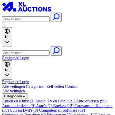
NL
Registreer
Login
NL
Registreer
Login
Alle veilingen
Categorieën
Zelf veilen
Contact
Alle veilingen
Categorieën
Antiek en Kunst (3)
Audio, Tv en Foto (121)
Auto diversen (95)
Auto-onderdelen (9)
Auto's (1)
Boeken (12)
Caravans en Kamperen
(36)
Cd's en Dvd's (0)
Computers en Software (81)
Contacten en Berichten (0)
Diensten en Vakmensen (14)
Dieren en