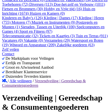
Toebehoren (72)
Diversen (113)
Doe-het-zelf en Verbouw (1011)
Fietsen en Brommers (30)
Hobby en Vrije tijd (16)
Huis en
Inrichting (1674)
Huizen en Kamers (0)
Kinderen en Baby's (126)
Kleding | Dames (17)
Kleding | Heren
(755)
Motoren (7)
Muziek en Instrumenten (9)
Postzegels en
Munten (1)
Sieraden, Tassen en Uiterlijk (100)
Spelcomputers en
Games (4)
Sport en Fitness (97)
Telecommunicatie (32)
Tickets en Kaartjes (3)
Tuin en Terras (911)
Vacatures (0)
Vakantie (0)
Verzamelen (29)
Watersport en Boten
(19)
Witgoed en Apparatuur (209)
Zakelijke goederen (63)
Zelf veilen
Contact
De Marktplaats voor Veilingen
Eerlijk en Transparant
Groot en Afwisselend Aanbod
Bereikbare Klantenservice
Duizenden Tevreden klanten
/
Alle veilingen
/
Verzendveiling | Gereedschap &
Consumentengoederen
Verzendveiling | Gereedschap
& Consumentengoederen