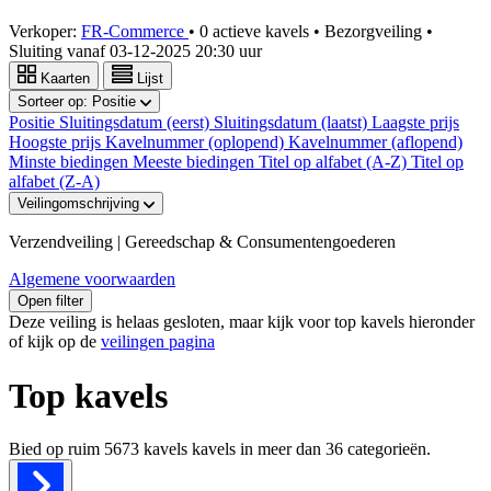
Verkoper:
FR-Commerce
•
0 actieve kavels
•
Bezorgveiling
•
Sluiting vanaf
03-12-2025 20:30 uur
Kaarten
Lijst
Sorteer op:
Positie
Positie
Sluitingsdatum (eerst)
Sluitingsdatum (laatst)
Laagste prijs
Hoogste prijs
Kavelnummer (oplopend)
Kavelnummer (aflopend)
Minste biedingen
Meeste biedingen
Titel op alfabet (A-Z)
Titel op
alfabet (Z-A)
Veilingomschrijving
Verzendveiling | Gereedschap & Consumentengoederen
Algemene voorwaarden
Open filter
Deze veiling is helaas gesloten, maar kijk voor top kavels hieronder
of kijk op de
veilingen pagina
Top kavels
Bied op ruim
5673 kavels
kavels in meer dan
36
categorieën.