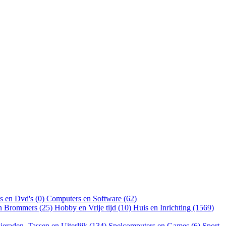
s en Dvd's (0)
Computers en Software (62)
en Brommers (25)
Hobby en Vrije tijd (10)
Huis en Inrichting (1569)
ieraden, Tassen en Uiterlijk (134)
Spelcomputers en Games (6)
Sport