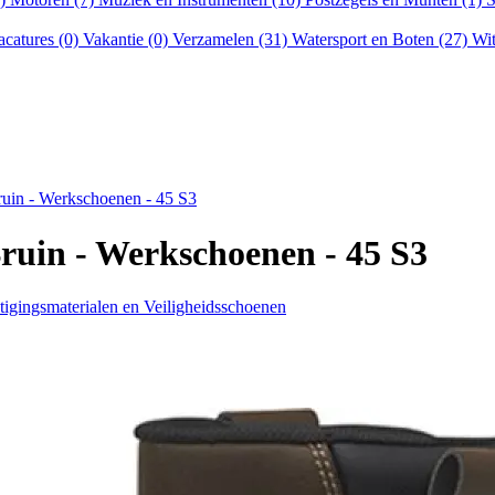
acatures (0)
Vakantie (0)
Verzamelen (31)
Watersport en Boten (27)
Wit
uin - Werkschoenen - 45 S3
ruin - Werkschoenen - 45 S3
igingsmaterialen en Veiligheidsschoenen