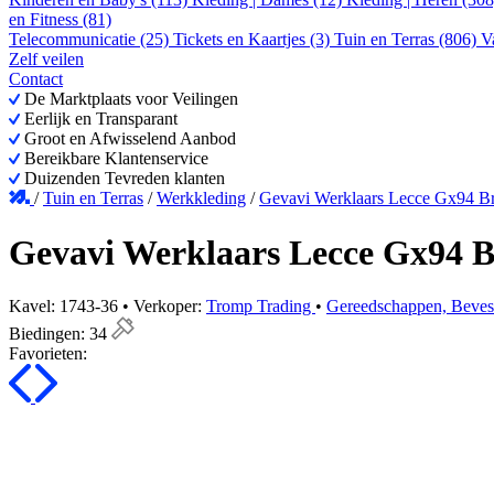
en Fitness (81)
Telecommunicatie (25)
Tickets en Kaartjes (3)
Tuin en Terras (806)
V
Zelf veilen
Contact
De Marktplaats voor Veilingen
Eerlijk en Transparant
Groot en Afwisselend Aanbod
Bereikbare Klantenservice
Duizenden Tevreden klanten
/
Tuin en Terras
/
Werkkleding
/
Gevavi Werklaars Lecce Gx94 Br
Gevavi Werklaars Lecce Gx94 B
Kavel: 1743-36 • Verkoper:
Tromp Trading
•
Gereedschappen, Bevest
Biedingen:
34
Favorieten: