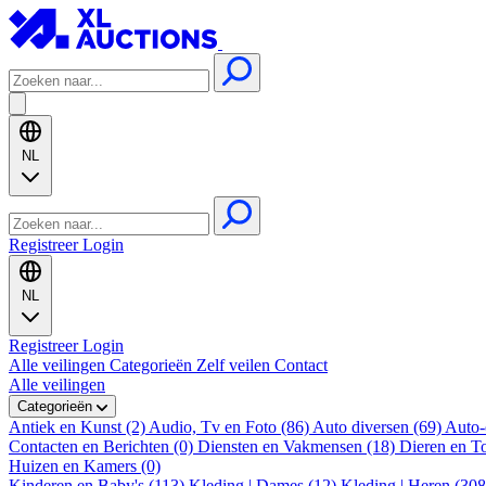
NL
Registreer
Login
NL
Registreer
Login
Alle veilingen
Categorieën
Zelf veilen
Contact
Alle veilingen
Categorieën
Antiek en Kunst (2)
Audio, Tv en Foto (86)
Auto diversen (69)
Auto-
Contacten en Berichten (0)
Diensten en Vakmensen (18)
Dieren en T
Huizen en Kamers (0)
Kinderen en Baby's (113)
Kleding | Dames (12)
Kleding | Heren (30