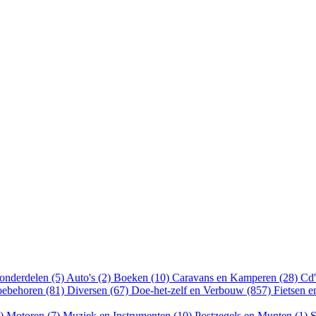
onderdelen (5)
Auto's (2)
Boeken (10)
Caravans en Kamperen (28)
Cd'
oebehoren (81)
Diversen (67)
Doe-het-zelf en Verbouw (857)
Fietsen 
8)
Motoren (7)
Muziek en Instrumenten (10)
Postzegels en Munten (1)
S