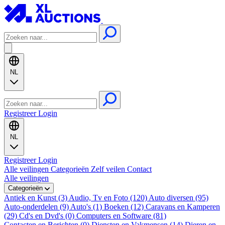
NL
Registreer
Login
NL
Registreer
Login
Alle veilingen
Categorieën
Zelf veilen
Contact
Alle veilingen
Categorieën
Antiek en Kunst (3)
Audio, Tv en Foto (120)
Auto diversen (95)
Auto-onderdelen (9)
Auto's (1)
Boeken (12)
Caravans en Kamperen
(29)
Cd's en Dvd's (0)
Computers en Software (81)
Contacten en Berichten (0)
Diensten en Vakmensen (14)
Dieren en