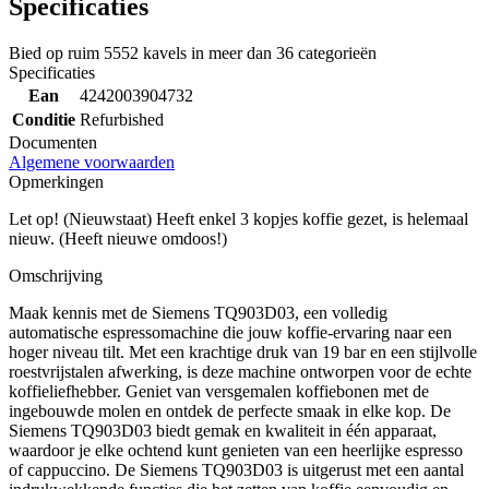
Specificaties
Bied op ruim
5552 kavels
in meer dan
36 categorieën
Specificaties
Ean
4242003904732
Conditie
Refurbished
Documenten
Algemene voorwaarden
Opmerkingen
Let op! (Nieuwstaat) Heeft enkel 3 kopjes koffie gezet, is helemaal
nieuw. (Heeft nieuwe omdoos!)
Omschrijving
Maak kennis met de Siemens TQ903D03, een volledig
automatische espressomachine die jouw koffie-ervaring naar een
hoger niveau tilt. Met een krachtige druk van 19 bar en een stijlvolle
roestvrijstalen afwerking, is deze machine ontworpen voor de echte
koffieliefhebber. Geniet van versgemalen koffiebonen met de
ingebouwde molen en ontdek de perfecte smaak in elke kop. De
Siemens TQ903D03 biedt gemak en kwaliteit in één apparaat,
waardoor je elke ochtend kunt genieten van een heerlijke espresso
of cappuccino. De Siemens TQ903D03 is uitgerust met een aantal