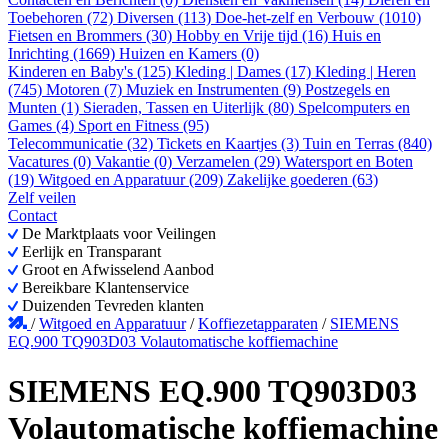
Toebehoren (72)
Diversen (113)
Doe-het-zelf en Verbouw (1010)
Fietsen en Brommers (30)
Hobby en Vrije tijd (16)
Huis en
Inrichting (1669)
Huizen en Kamers (0)
Kinderen en Baby's (125)
Kleding | Dames (17)
Kleding | Heren
(745)
Motoren (7)
Muziek en Instrumenten (9)
Postzegels en
Munten (1)
Sieraden, Tassen en Uiterlijk (80)
Spelcomputers en
Games (4)
Sport en Fitness (95)
Telecommunicatie (32)
Tickets en Kaartjes (3)
Tuin en Terras (840)
Vacatures (0)
Vakantie (0)
Verzamelen (29)
Watersport en Boten
(19)
Witgoed en Apparatuur (209)
Zakelijke goederen (63)
Zelf veilen
Contact
De Marktplaats voor Veilingen
Eerlijk en Transparant
Groot en Afwisselend Aanbod
Bereikbare Klantenservice
Duizenden Tevreden klanten
/
Witgoed en Apparatuur
/
Koffiezetapparaten
/
SIEMENS
EQ.900 TQ903D03 Volautomatische koffiemachine
SIEMENS EQ.900 TQ903D03
Volautomatische koffiemachine