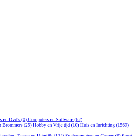
s en Dvd's (0)
Computers en Software (62)
en Brommers (25)
Hobby en Vrije tijd (10)
Huis en Inrichting (1569)
ieraden, Tassen en Uiterlijk (134)
Spelcomputers en Games (6)
Sport