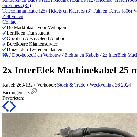
en Fitness (81)
Telecommunicatie (25)
Tickets en Kaartjes (3)
Tuin en Terras (806)
V
Zelf veilen
Contact
De Marktplaats voor Veilingen
Eerlijk en Transparant
Groot en Afwisselend Aanbod
Bereikbare Klantenservice
Duizenden Tevreden klanten
/
Doe-het-zelf en Verbouw
/
Elektra en Kabels
/
2x InterElek Mac
2x InterElek Machinekabel 25 
Kavel: 263-132 • Verkoper:
Stock & Trade
•
Weekveiling 36 2024
Biedingen:
13
Favorieten: