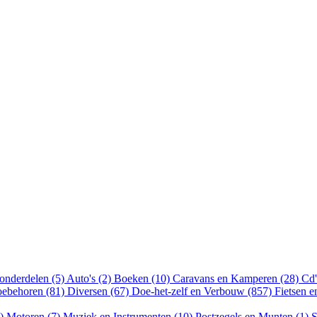
onderdelen (5)
Auto's (2)
Boeken (10)
Caravans en Kamperen (28)
Cd'
oebehoren (81)
Diversen (67)
Doe-het-zelf en Verbouw (857)
Fietsen 
8)
Motoren (7)
Muziek en Instrumenten (10)
Postzegels en Munten (1)
S