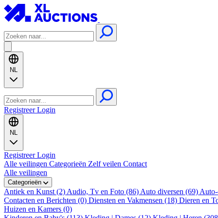
NL
Registreer
Login
NL
Registreer
Login
Alle veilingen
Categorieën
Zelf veilen
Contact
Alle veilingen
Categorieën
Antiek en Kunst (2)
Audio, Tv en Foto (86)
Auto diversen (69)
Auto-
Contacten en Berichten (0)
Diensten en Vakmensen (18)
Dieren en T
Huizen en Kamers (0)
Kinderen en Baby's (113)
Kleding | Dames (12)
Kleding | Heren (30