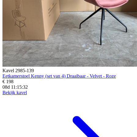
Kavel 2985-139
Eetkamerstoel Kenny (set van 4) Draaibaar - Velvet - Roze
€ 198
08d 11:15:30
Bekijk kavel