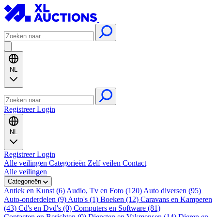
NL
Registreer
Login
NL
Registreer
Login
Alle veilingen
Categorieën
Zelf veilen
Contact
Alle veilingen
Categorieën
Antiek en Kunst (6)
Audio, Tv en Foto (120)
Auto diversen (95)
Auto-onderdelen (9)
Auto's (1)
Boeken (12)
Caravans en Kamperen
(43)
Cd's en Dvd's (0)
Computers en Software (81)
Contacten en Berichten (0)
Diensten en Vakmensen (14)
Dieren en