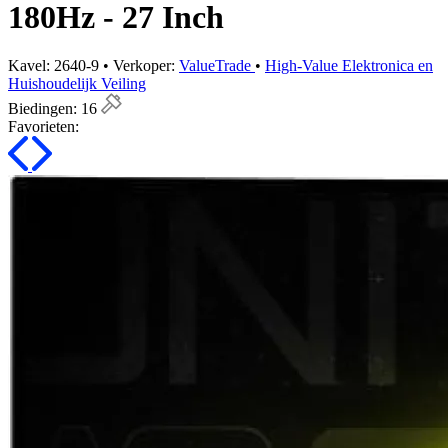
180Hz - 27 Inch
Kavel: 2640-9 • Verkoper:
ValueTrade
•
High-Value Elektronica en
Huishoudelijk Veiling
Biedingen:
16
Favorieten: