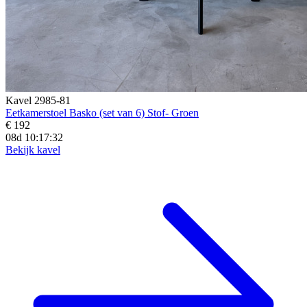
Kavel 2985-81
Eetkamerstoel Basko (set van 6) Stof- Groen
€ 192
08d 10:17:30
Bekijk kavel