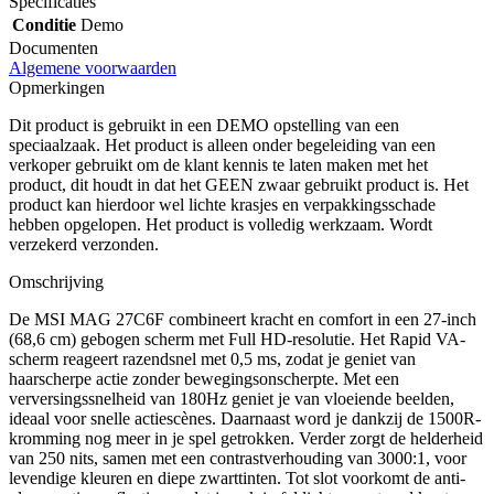
Specificaties
Conditie
Demo
Documenten
Algemene voorwaarden
Opmerkingen
Dit product is gebruikt in een DEMO opstelling van een
speciaalzaak. Het product is alleen onder begeleiding van een
verkoper gebruikt om de klant kennis te laten maken met het
product, dit houdt in dat het GEEN zwaar gebruikt product is. Het
product kan hierdoor wel lichte krasjes en verpakkingsschade
hebben opgelopen. Het product is volledig werkzaam. Wordt
verzekerd verzonden.
Omschrijving
De MSI MAG 27C6F combineert kracht en comfort in een 27-inch
(68,6 cm) gebogen scherm met Full HD-resolutie. Het Rapid VA-
scherm reageert razendsnel met 0,5 ms, zodat je geniet van
haarscherpe actie zonder bewegingsonscherpte. Met een
verversingssnelheid van 180Hz geniet je van vloeiende beelden,
ideaal voor snelle actiescènes. Daarnaast word je dankzij de 1500R-
kromming nog meer in je spel getrokken. Verder zorgt de helderheid
van 250 nits, samen met een contrastverhouding van 3000:1, voor
levendige kleuren en diepe zwarttinten. Tot slot voorkomt de anti-