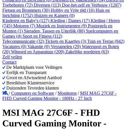
Toebehoren (72)
Diversen (113)
Doe-het-zelf en Verbouw (1287)
Fietsen en Brommers (30)
Hobby en Vrije tijd (16)
Huis en
Inrichting (1752)
Huizen en Kamers (0)
Kinderen en Baby's (127)
Kleding | Dames (17)
Kleding | Heren
(745)
Motoren (7)
Muziek en Instrumenten (9)
Postzegels en
Munten (1)
Sieraden, Tassen en Uiterlijk (80)
Spelcomputers en
Games (4)
Sport en Fitness (112)
Telecommunicatie (32)
Tickets en Kaartjes (3)
Tuin en Terras (942)
Vacatures (0)
Vakantie (0)
Verzamelen (29)
Watersport en Boten
(20)
Witgoed en Apparatuur (209)
Zakelijke goederen (63)
Zelf veilen
Contact
De Marktplaats voor Veilingen
Eerlijk en Transparant
Groot en Afwisselend Aanbod
Bereikbare Klantenservice
Duizenden Tevreden klanten
/
Computers en Software
/
Monitoren
/
MSI MAG 27C6F -
FHD Curved Gaming Monitor - 180Hz - 27 Inch
MSI MAG 27C6F - FHD
Curved Gaming Monitor -