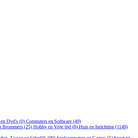
 en Dvd's (0)
Computers en Software (49)
en Brommers (25)
Hobby en Vrije tijd (8)
Huis en Inrichting (1149)
aden, Tassen en Uiterlijk (99)
Spelcomputers en Games (5)
Sport en