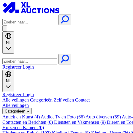
NL
Registreer
Login
NL
Registreer
Login
Alle veilingen
Categorieën
Zelf veilen
Contact
Alle veilingen
Categorieën
Antiek en Kunst (4)
Audio, Tv en Foto (66)
Auto diversen (59)
Auto-
Contacten en Berichten (0)
Diensten en Vakmensen (9)
Dieren en To
Huizen en Kamers (0)
Kinderen en Baby's (107)
Kleding | Dames (8)
Kleding | Heren (76)