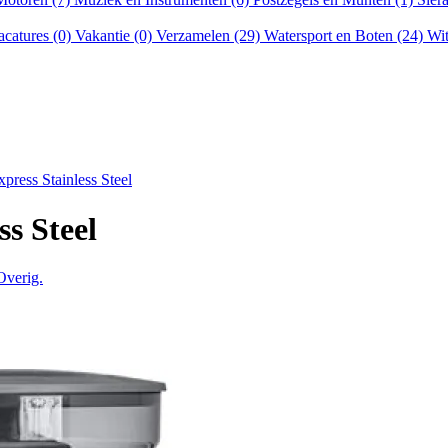
acatures (0)
Vakantie (0)
Verzamelen (29)
Watersport en Boten (24)
Wit
xpress Stainless Steel
ss Steel
Overig.