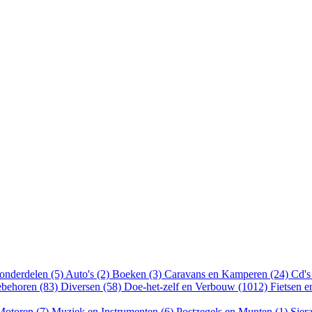
onderdelen (5)
Auto's (2)
Boeken (3)
Caravans en Kamperen (24)
Cd's
ebehoren (83)
Diversen (58)
Doe-het-zelf en Verbouw (1012)
Fietsen 
Motoren (7)
Muziek en Instrumenten (6)
Postzegels en Munten (1)
Sier