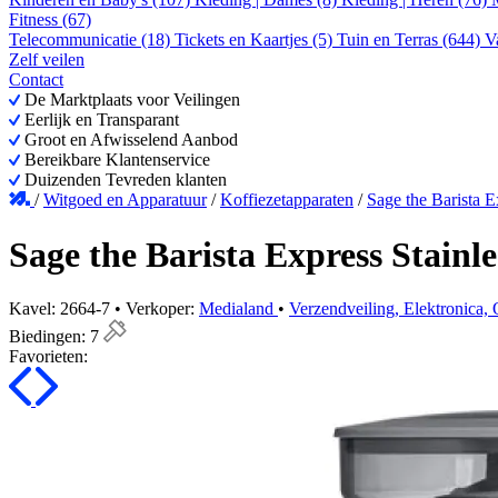
Fitness (67)
Telecommunicatie (18)
Tickets en Kaartjes (5)
Tuin en Terras (644)
V
Zelf veilen
Contact
De Marktplaats voor Veilingen
Eerlijk en Transparant
Groot en Afwisselend Aanbod
Bereikbare Klantenservice
Duizenden Tevreden klanten
/
Witgoed en Apparatuur
/
Koffiezetapparaten
/
Sage the Barista E
Sage the Barista Express Stainle
Kavel: 2664-7 • Verkoper:
Medialand
•
Verzendveiling, Elektronica, 
Biedingen:
7
Favorieten: