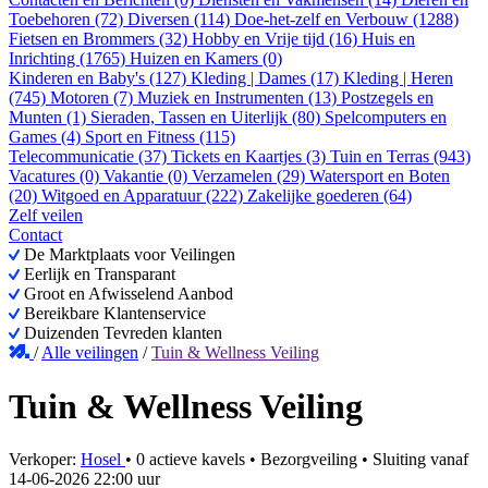
Toebehoren (72)
Diversen (114)
Doe-het-zelf en Verbouw (1288)
Fietsen en Brommers (32)
Hobby en Vrije tijd (16)
Huis en
Inrichting (1765)
Huizen en Kamers (0)
Kinderen en Baby's (127)
Kleding | Dames (17)
Kleding | Heren
(745)
Motoren (7)
Muziek en Instrumenten (13)
Postzegels en
Munten (1)
Sieraden, Tassen en Uiterlijk (80)
Spelcomputers en
Games (4)
Sport en Fitness (115)
Telecommunicatie (37)
Tickets en Kaartjes (3)
Tuin en Terras (943)
Vacatures (0)
Vakantie (0)
Verzamelen (29)
Watersport en Boten
(20)
Witgoed en Apparatuur (222)
Zakelijke goederen (64)
Zelf veilen
Contact
De Marktplaats voor Veilingen
Eerlijk en Transparant
Groot en Afwisselend Aanbod
Bereikbare Klantenservice
Duizenden Tevreden klanten
/
Alle veilingen
/
Tuin & Wellness Veiling
Tuin & Wellness Veiling
Verkoper:
Hosel
•
0 actieve kavels
•
Bezorgveiling
• Sluiting vanaf
14-06-2026 22:00 uur