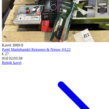
Kavel 3009-9
Partij Markthandel Retouren & Nieuw #A22
€ 27
01d 02:03:56
Bekijk kavel