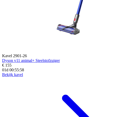
Kavel 2901-26
Dyson v11 animal+ Steelstofzuiger
€ 155
01d 00:55:56
Bekijk kavel