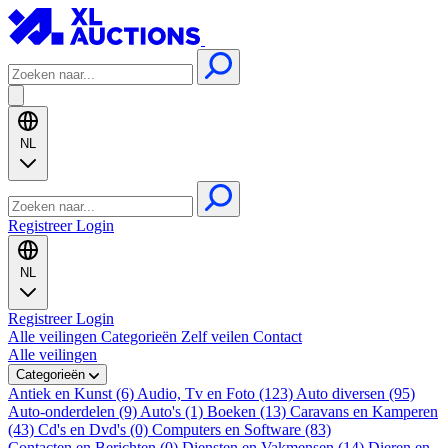
NL
Registreer
Login
NL
Registreer
Login
Alle veilingen
Categorieën
Zelf veilen
Contact
Alle veilingen
Categorieën
Antiek en Kunst (6)
Audio, Tv en Foto (123)
Auto diversen (95)
Auto-onderdelen (9)
Auto's (1)
Boeken (13)
Caravans en Kamperen
(43)
Cd's en Dvd's (0)
Computers en Software (83)
Contacten en Berichten (0)
Diensten en Vakmensen (14)
Dieren en