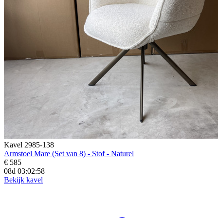
Kavel 2985-138
Armstoel Mare (Set van 8) - Stof - Naturel
€ 585
08d 03:02:56
Bekijk kavel