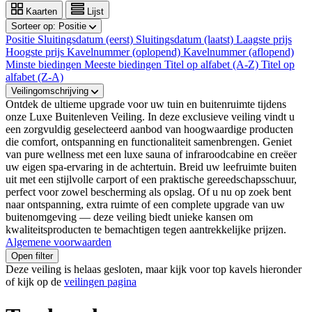
Kaarten
Lijst
Sorteer op:
Positie
Positie
Sluitingsdatum (eerst)
Sluitingsdatum (laatst)
Laagste prijs
Hoogste prijs
Kavelnummer (oplopend)
Kavelnummer (aflopend)
Minste biedingen
Meeste biedingen
Titel op alfabet (A-Z)
Titel op
alfabet (Z-A)
Veilingomschrijving
Ontdek de ultieme upgrade voor uw tuin en buitenruimte tijdens
onze Luxe Buitenleven Veiling. In deze exclusieve veiling vindt u
een zorgvuldig geselecteerd aanbod van hoogwaardige producten
die comfort, ontspanning en functionaliteit samenbrengen. Geniet
van pure wellness met een luxe sauna of infraroodcabine en creëer
uw eigen spa-ervaring in de achtertuin. Breid uw leefruimte buiten
uit met een stijlvolle carport of een praktische gereedschapsschuur,
perfect voor zowel bescherming als opslag. Of u nu op zoek bent
naar ontspanning, extra ruimte of een complete upgrade van uw
buitenomgeving — deze veiling biedt unieke kansen om
kwaliteitsproducten te bemachtigen tegen aantrekkelijke prijzen.
Algemene voorwaarden
Open filter
Deze veiling is helaas gesloten, maar kijk voor top kavels hieronder
of kijk op de
veilingen pagina