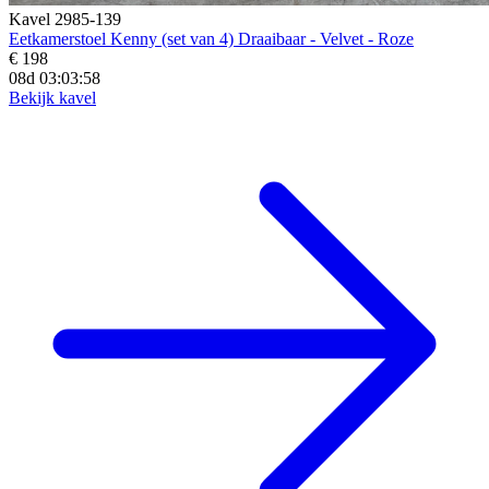
Kavel 2985-139
Eetkamerstoel Kenny (set van 4) Draaibaar - Velvet - Roze
€ 198
08d 03:03:56
Bekijk kavel