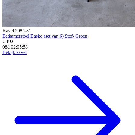
Kavel 2985-81
Eetkamerstoel Basko (set van 6) Stof- Groen
€ 192
08d 02:05:56
Bekijk kavel