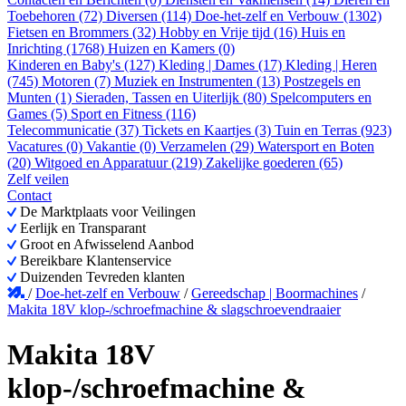
Toebehoren (72)
Diversen (114)
Doe-het-zelf en Verbouw (1302)
Fietsen en Brommers (32)
Hobby en Vrije tijd (16)
Huis en
Inrichting (1768)
Huizen en Kamers (0)
Kinderen en Baby's (127)
Kleding | Dames (17)
Kleding | Heren
(745)
Motoren (7)
Muziek en Instrumenten (13)
Postzegels en
Munten (1)
Sieraden, Tassen en Uiterlijk (80)
Spelcomputers en
Games (5)
Sport en Fitness (116)
Telecommunicatie (37)
Tickets en Kaartjes (3)
Tuin en Terras (923)
Vacatures (0)
Vakantie (0)
Verzamelen (29)
Watersport en Boten
(20)
Witgoed en Apparatuur (219)
Zakelijke goederen (65)
Zelf veilen
Contact
De Marktplaats voor Veilingen
Eerlijk en Transparant
Groot en Afwisselend Aanbod
Bereikbare Klantenservice
Duizenden Tevreden klanten
/
Doe-het-zelf en Verbouw
/
Gereedschap | Boormachines
/
Makita 18V klop-/schroefmachine & slagschroevendraaier
Makita 18V
klop-/schroefmachine &