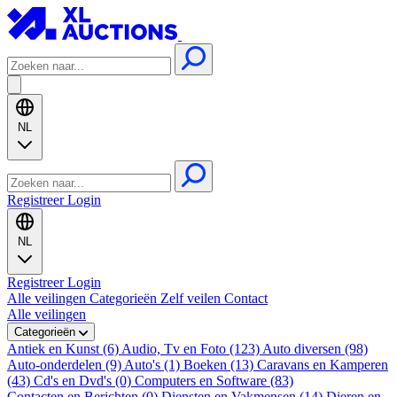
NL
Registreer
Login
NL
Registreer
Login
Alle veilingen
Categorieën
Zelf veilen
Contact
Alle veilingen
Categorieën
Antiek en Kunst (6)
Audio, Tv en Foto (123)
Auto diversen (98)
Auto-onderdelen (9)
Auto's (1)
Boeken (13)
Caravans en Kamperen
(43)
Cd's en Dvd's (0)
Computers en Software (83)
Contacten en Berichten (0)
Diensten en Vakmensen (14)
Dieren en