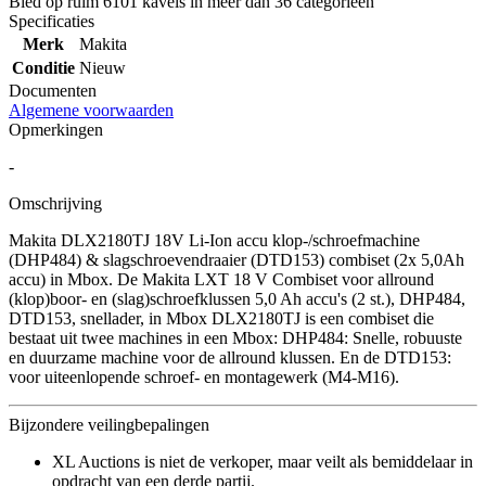
Bied op ruim
6101 kavels
in meer dan
36 categorieën
Specificaties
Merk
Makita
Conditie
Nieuw
Documenten
Algemene voorwaarden
Opmerkingen
-
Omschrijving
Makita DLX2180TJ 18V Li-Ion accu klop-/schroefmachine
(DHP484) & slagschroevendraaier (DTD153) combiset (2x 5,0Ah
accu) in Mbox. De Makita LXT 18 V Combiset voor allround
(klop)boor- en (slag)schroefklussen 5,0 Ah accu's (2 st.), DHP484,
DTD153, snellader, in Mbox DLX2180TJ is een combiset die
bestaat uit twee machines in een Mbox: DHP484: Snelle, robuuste
en duurzame machine voor de allround klussen. En de DTD153:
voor uiteenlopende schroef- en montagewerk (M4-M16).
Bijzondere veilingbepalingen
XL Auctions is niet de verkoper, maar veilt als bemiddelaar in
opdracht van een derde partij.