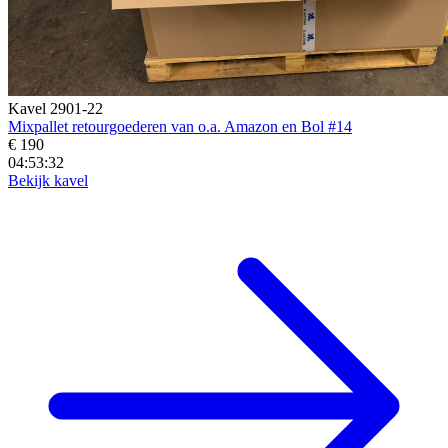
Kavel 2901-22
Mixpallet retourgoederen van o.a. Amazon en Bol #14
€ 190
04:53:31
Bekijk kavel