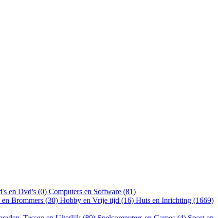
's en Dvd's (0)
Computers en Software (81)
n en Brommers (30)
Hobby en Vrije tijd (16)
Huis en Inrichting (1669)
eraden, Tassen en Uiterlijk (80)
Spelcomputers en Games (4)
Sport en