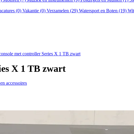
acatures (0)
Vakantie (0)
Verzamelen (29)
Watersport en Boten (19)
Wit
onsole met controller Series X 1 TB zwart
ies X 1 TB zwart
en accessoires