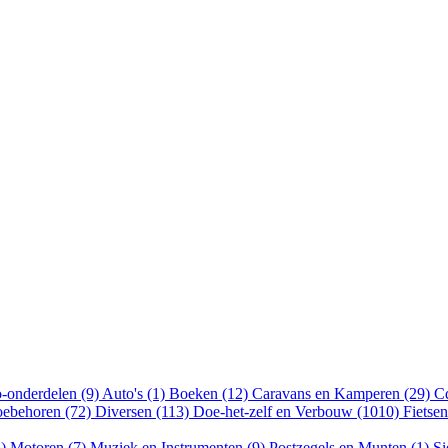
-onderdelen (9)
Auto's (1)
Boeken (12)
Caravans en Kamperen (29)
Cd
oebehoren (72)
Diversen (113)
Doe-het-zelf en Verbouw (1010)
Fietse
5)
Motoren (7)
Muziek en Instrumenten (9)
Postzegels en Munten (1)
Si