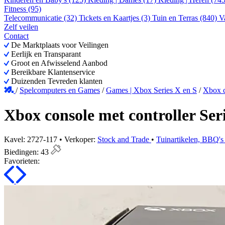
Fitness (95)
Telecommunicatie (32)
Tickets en Kaartjes (3)
Tuin en Terras (840)
V
Zelf veilen
Contact
De Marktplaats voor Veilingen
Eerlijk en Transparant
Groot en Afwisselend Aanbod
Bereikbare Klantenservice
Duizenden Tevreden klanten
/
Spelcomputers en Games
/
Games | Xbox Series X en S
/
Xbox c
Xbox console met controller Ser
Kavel: 2727-117 • Verkoper:
Stock and Trade
•
Tuinartikelen, BBQ's 
Biedingen:
43
Favorieten: