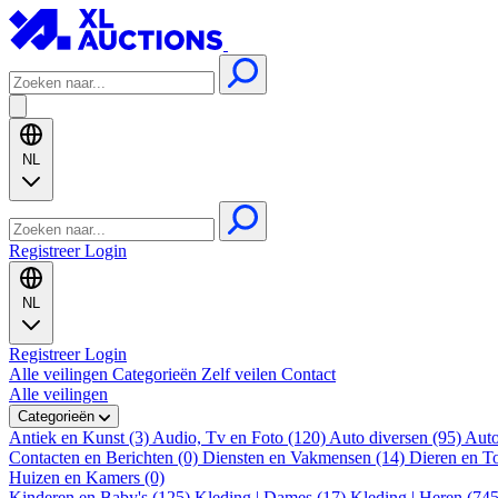
NL
Registreer
Login
NL
Registreer
Login
Alle veilingen
Categorieën
Zelf veilen
Contact
Alle veilingen
Categorieën
Antiek en Kunst (3)
Audio, Tv en Foto (120)
Auto diversen (95)
Auto
Contacten en Berichten (0)
Diensten en Vakmensen (14)
Dieren en T
Huizen en Kamers (0)
Kinderen en Baby's (125)
Kleding | Dames (17)
Kleding | Heren (74