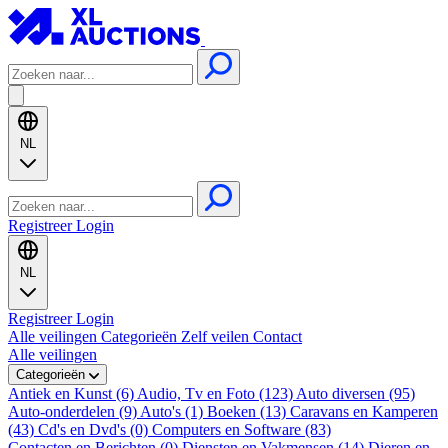
NL
Registreer
Login
NL
Registreer
Login
Alle veilingen
Categorieën
Zelf veilen
Contact
Alle veilingen
Categorieën
Antiek en Kunst (6)
Audio, Tv en Foto (123)
Auto diversen (95)
Auto-onderdelen (9)
Auto's (1)
Boeken (13)
Caravans en Kamperen
(43)
Cd's en Dvd's (0)
Computers en Software (83)
Contacten en Berichten (0)
Diensten en Vakmensen (14)
Dieren en