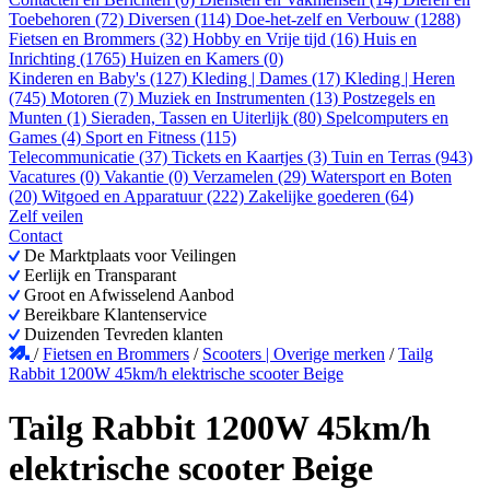
Toebehoren (72)
Diversen (114)
Doe-het-zelf en Verbouw (1288)
Fietsen en Brommers (32)
Hobby en Vrije tijd (16)
Huis en
Inrichting (1765)
Huizen en Kamers (0)
Kinderen en Baby's (127)
Kleding | Dames (17)
Kleding | Heren
(745)
Motoren (7)
Muziek en Instrumenten (13)
Postzegels en
Munten (1)
Sieraden, Tassen en Uiterlijk (80)
Spelcomputers en
Games (4)
Sport en Fitness (115)
Telecommunicatie (37)
Tickets en Kaartjes (3)
Tuin en Terras (943)
Vacatures (0)
Vakantie (0)
Verzamelen (29)
Watersport en Boten
(20)
Witgoed en Apparatuur (222)
Zakelijke goederen (64)
Zelf veilen
Contact
De Marktplaats voor Veilingen
Eerlijk en Transparant
Groot en Afwisselend Aanbod
Bereikbare Klantenservice
Duizenden Tevreden klanten
/
Fietsen en Brommers
/
Scooters | Overige merken
/
Tailg
Rabbit 1200W 45km/h elektrische scooter Beige
Tailg Rabbit 1200W 45km/h
elektrische scooter Beige