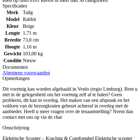
Bied op ruim
6101 kavels
in meer dan
36 categorieën
Specificaties
Merk
Tailg
Model
Rabbit
Kleur
Beige
Lengte
1,71 m
Breedte
73,0 cm
Hoogte
1,16 m
Gewicht
103,00 kg
Conditie
Nieuw
Documenten
Algemene voorwaarden
Opmerkingen
Dit voertuig kan worden afgehaald in Venlo (regio Limburg). Bent u
niet in de gelegenheid om het voertuig zelf af te halen? Geen
probleem, dit kan in overleg. Het maken van een afspraak en het
voldoen van de bezorgkosten gebeurt achteraf in overleg met de
aanbieder. Heeft u meer vragen over de tenaamstelling? Neem dan
contact met ons op via de chat
Omschrijving
Elektrische Scooter – Krachtig & Comfortabel Elektrische scooter