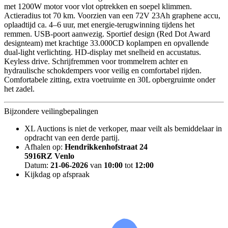
met 1200W motor voor vlot optrekken en soepel klimmen.
Actieradius tot 70 km. Voorzien van een 72V 23Ah graphene accu,
oplaadtijd ca. 4–6 uur, met energie-terugwinning tijdens het
remmen. USB-poort aanwezig. Sportief design (Red Dot Award
designteam) met krachtige 33.000CD koplampen en opvallende
dual-light verlichting. HD-display met snelheid en accustatus.
Keyless drive. Schrijfremmen voor trommelrem achter en
hydraulische schokdempers voor veilig en comfortabel rijden.
Comfortabele zitting, extra voetruimte en 30L opbergruimte onder
het zadel.
Bijzondere veilingbepalingen
XL Auctions is niet de verkoper, maar veilt als bemiddelaar in
opdracht van een derde partij.
Afhalen op:
Hendrikkenhofstraat 24
5916RZ Venlo
Datum:
21-06-2026
van
10:00
tot
12:00
Kijkdag op afspraak