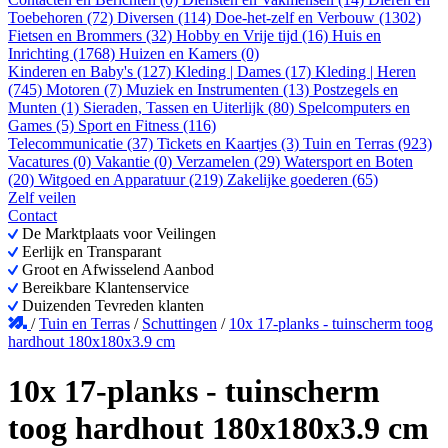
Toebehoren (72)
Diversen (114)
Doe-het-zelf en Verbouw (1302)
Fietsen en Brommers (32)
Hobby en Vrije tijd (16)
Huis en
Inrichting (1768)
Huizen en Kamers (0)
Kinderen en Baby's (127)
Kleding | Dames (17)
Kleding | Heren
(745)
Motoren (7)
Muziek en Instrumenten (13)
Postzegels en
Munten (1)
Sieraden, Tassen en Uiterlijk (80)
Spelcomputers en
Games (5)
Sport en Fitness (116)
Telecommunicatie (37)
Tickets en Kaartjes (3)
Tuin en Terras (923)
Vacatures (0)
Vakantie (0)
Verzamelen (29)
Watersport en Boten
(20)
Witgoed en Apparatuur (219)
Zakelijke goederen (65)
Zelf veilen
Contact
De Marktplaats voor Veilingen
Eerlijk en Transparant
Groot en Afwisselend Aanbod
Bereikbare Klantenservice
Duizenden Tevreden klanten
/
Tuin en Terras
/
Schuttingen
/
10x 17-planks - tuinscherm toog
hardhout 180x180x3.9 cm
10x 17-planks - tuinscherm
toog hardhout 180x180x3.9 cm