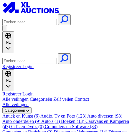
NL
Registreer
Login
NL
Registreer
Login
Alle veilingen
Categorieën
Zelf veilen
Contact
Alle veilingen
Categorieën
Antiek en Kunst (6)
Audio, Tv en Foto (123)
Auto diversen (98)
Auto-onderdelen (9)
Auto's (1)
Boeken (13)
Caravans en Kamperen
(43)
Cd's en Dvd's (0)
Computers en Software (83)
Contacten en Berichten (0)
Diensten en Vakmensen (14)
Dieren en