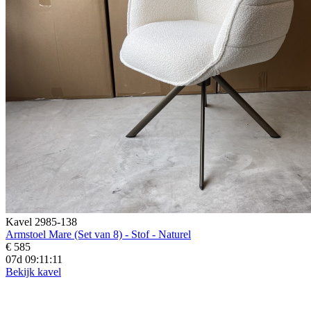
Kavel 2985-138
Armstoel Mare (Set van 8) - Stof - Naturel
€ 585
07d 09:11:09
Bekijk kavel