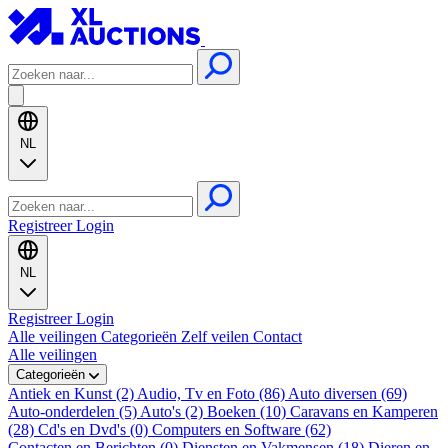
NL
Registreer
Login
NL
Registreer
Login
Alle veilingen
Categorieën
Zelf veilen
Contact
Alle veilingen
Categorieën
Antiek en Kunst (2)
Audio, Tv en Foto (86)
Auto diversen (69)
Auto-onderdelen (5)
Auto's (2)
Boeken (10)
Caravans en Kamperen
(28)
Cd's en Dvd's (0)
Computers en Software (62)
Contacten en Berichten (0)
Diensten en Vakmensen (18)
Dieren en