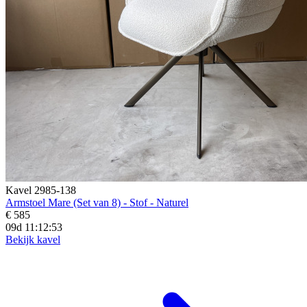
Kavel 2985-138
Armstoel Mare (Set van 8) - Stof - Naturel
€ 585
09d 11:12:52
Bekijk kavel