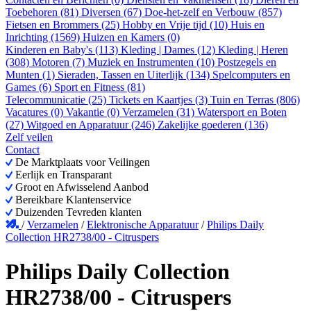
Toebehoren (81)
Diversen (67)
Doe-het-zelf en Verbouw (857)
Fietsen en Brommers (25)
Hobby en Vrije tijd (10)
Huis en
Inrichting (1569)
Huizen en Kamers (0)
Kinderen en Baby's (113)
Kleding | Dames (12)
Kleding | Heren
(308)
Motoren (7)
Muziek en Instrumenten (10)
Postzegels en
Munten (1)
Sieraden, Tassen en Uiterlijk (134)
Spelcomputers en
Games (6)
Sport en Fitness (81)
Telecommunicatie (25)
Tickets en Kaartjes (3)
Tuin en Terras (806)
Vacatures (0)
Vakantie (0)
Verzamelen (31)
Watersport en Boten
(27)
Witgoed en Apparatuur (246)
Zakelijke goederen (136)
Zelf veilen
Contact
De Marktplaats voor Veilingen
Eerlijk en Transparant
Groot en Afwisselend Aanbod
Bereikbare Klantenservice
Duizenden Tevreden klanten
/
Verzamelen
/
Elektronische Apparatuur
/
Philips Daily
Collection HR2738/00 - Citruspers
Philips Daily Collection
HR2738/00 - Citruspers