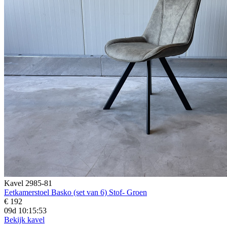
Kavel 2985-81
Eetkamerstoel Basko (set van 6) Stof- Groen
€ 192
09d 10:15:52
Bekijk kavel