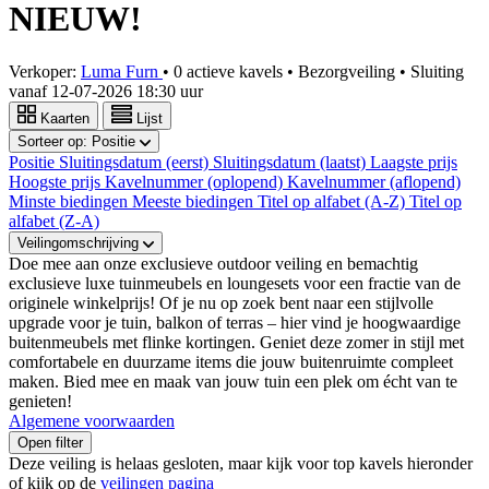
NIEUW!
Verkoper:
Luma Furn
•
0 actieve kavels
•
Bezorgveiling
• Sluiting
vanaf
12-07-2026 18:30 uur
Kaarten
Lijst
Sorteer op:
Positie
Positie
Sluitingsdatum (eerst)
Sluitingsdatum (laatst)
Laagste prijs
Hoogste prijs
Kavelnummer (oplopend)
Kavelnummer (aflopend)
Minste biedingen
Meeste biedingen
Titel op alfabet (A-Z)
Titel op
alfabet (Z-A)
Veilingomschrijving
Doe mee aan onze exclusieve outdoor veiling en bemachtig
exclusieve luxe tuinmeubels en loungesets voor een fractie van de
originele winkelprijs! Of je nu op zoek bent naar een stijlvolle
upgrade voor je tuin, balkon of terras – hier vind je hoogwaardige
buitenmeubels met flinke kortingen. Geniet deze zomer in stijl met
comfortabele en duurzame items die jouw buitenruimte compleet
maken. Bied mee en maak van jouw tuin een plek om écht van te
genieten!
Algemene voorwaarden
Open filter
Deze veiling is helaas gesloten, maar kijk voor top kavels hieronder
of kijk op de
veilingen pagina