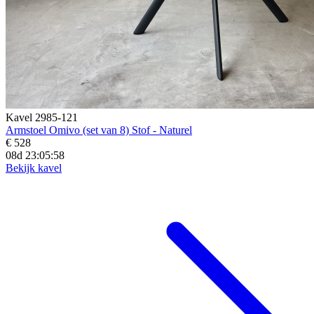
Kavel 2985-121
Armstoel Omivo (set van 8) Stof - Naturel
€ 528
08d 23:05:57
Bekijk kavel