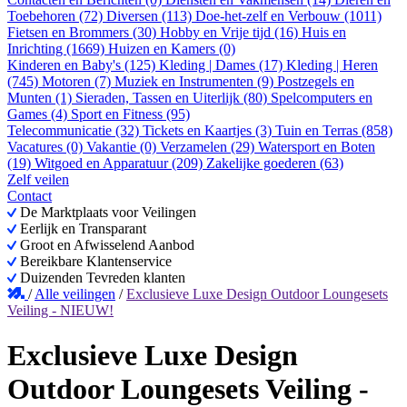
Toebehoren (72)
Diversen (113)
Doe-het-zelf en Verbouw (1011)
Fietsen en Brommers (30)
Hobby en Vrije tijd (16)
Huis en
Inrichting (1669)
Huizen en Kamers (0)
Kinderen en Baby's (125)
Kleding | Dames (17)
Kleding | Heren
(745)
Motoren (7)
Muziek en Instrumenten (9)
Postzegels en
Munten (1)
Sieraden, Tassen en Uiterlijk (80)
Spelcomputers en
Games (4)
Sport en Fitness (95)
Telecommunicatie (32)
Tickets en Kaartjes (3)
Tuin en Terras (858)
Vacatures (0)
Vakantie (0)
Verzamelen (29)
Watersport en Boten
(19)
Witgoed en Apparatuur (209)
Zakelijke goederen (63)
Zelf veilen
Contact
De Marktplaats voor Veilingen
Eerlijk en Transparant
Groot en Afwisselend Aanbod
Bereikbare Klantenservice
Duizenden Tevreden klanten
/
Alle veilingen
/
Exclusieve Luxe Design Outdoor Loungesets
Veiling - NIEUW!
Exclusieve Luxe Design
Outdoor Loungesets Veiling -