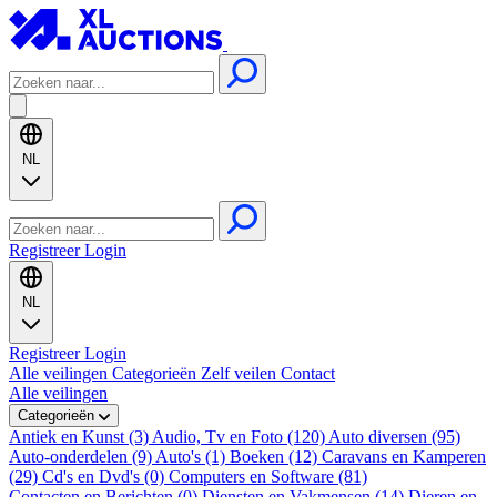
NL
Registreer
Login
NL
Registreer
Login
Alle veilingen
Categorieën
Zelf veilen
Contact
Alle veilingen
Categorieën
Antiek en Kunst (3)
Audio, Tv en Foto (120)
Auto diversen (95)
Auto-onderdelen (9)
Auto's (1)
Boeken (12)
Caravans en Kamperen
(29)
Cd's en Dvd's (0)
Computers en Software (81)
Contacten en Berichten (0)
Diensten en Vakmensen (14)
Dieren en