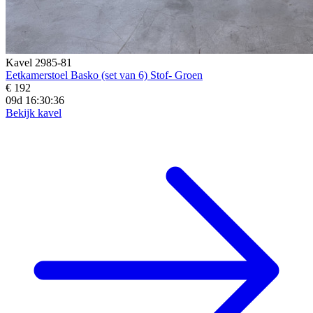
Kavel 2985-81
Eetkamerstoel Basko (set van 6) Stof- Groen
€ 192
09d 16:30:34
Bekijk kavel