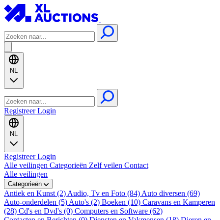
NL
Registreer
Login
NL
Registreer
Login
Alle veilingen
Categorieën
Zelf veilen
Contact
Alle veilingen
Categorieën
Antiek en Kunst (2)
Audio, Tv en Foto (84)
Auto diversen (69)
Auto-onderdelen (5)
Auto's (2)
Boeken (10)
Caravans en Kamperen
(28)
Cd's en Dvd's (0)
Computers en Software (62)
Contacten en Berichten (0)
Diensten en Vakmensen (18)
Dieren en