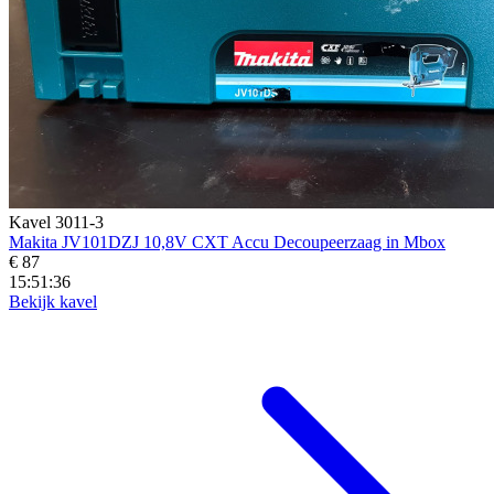
Kavel 3011-3
Makita JV101DZJ 10,8V CXT Accu Decoupeerzaag in Mbox
€ 87
15:51:34
Bekijk kavel