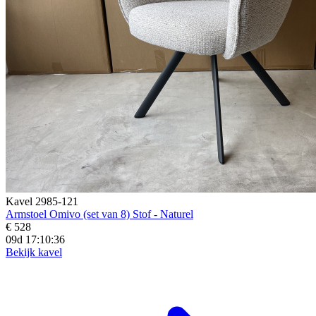
Kavel 2985-121
Armstoel Omivo (set van 8) Stof - Naturel
€ 528
09d 17:10:34
Bekijk kavel