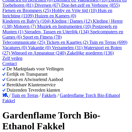
Toebehoren (81)
Diversen (67)
Doe-het-zelf en Verbouw (855)
Fietsen en Brommers (25)
Hobby en Vrije tijd (10)
Huis en
Inrichting (1109)
Huizen en Kamers (0)
Kinderen en Baby's (104)
Kleding | Dames (12)
Kleding | Heren
(138)
Motoren (7)
Muziek en Instrumenten (10)
Postzegels en
Munten (1)
Sieraden, Tassen en Uiterlijk (134)
Spelcomputers en
Games (6)
Sport en Fitness (78)
Telecommunicatie (25)
Tickets en Kaartjes (2)
Tuin en Terras (699)
Vacatures (0)
Vakantie (0)
Verzamelen (31)
Watersport en Boten
(27)
Witgoed en Apparatuur (240)
Zakelijke goederen (136)
Zelf veilen
Contact
De Marktplaats voor Veilingen
Eerlijk en Transparant
Groot en Afwisselend Aanbod
Bereikbare Klantenservice
Duizenden Tevreden klanten
/
Tuin en Terras
/
Fakkels
/
Gardenflame Torch Bio-Ethanol
Fakkel
Gardenflame Torch Bio-
Ethanol Fakkel