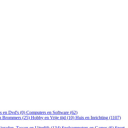
s en Dvd's (0)
Computers en Software (62)
en Brommers (25)
Hobby en Vrije tijd (10)
Huis en Inrichting (1107)
ieraden, Tassen en Uiterlijk (134)
Spelcomputers en Games (6)
Sport