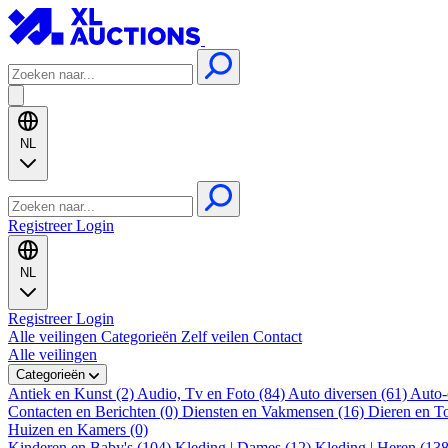
NL
Registreer
Login
NL
Registreer
Login
Alle veilingen
Categorieën
Zelf veilen
Contact
Alle veilingen
Categorieën
Antiek en Kunst (2)
Audio, Tv en Foto (84)
Auto diversen (61)
Auto-
Contacten en Berichten (0)
Diensten en Vakmensen (16)
Dieren en T
Huizen en Kamers (0)
Kinderen en Baby's (104)
Kleding | Dames (12)
Kleding | Heren (13