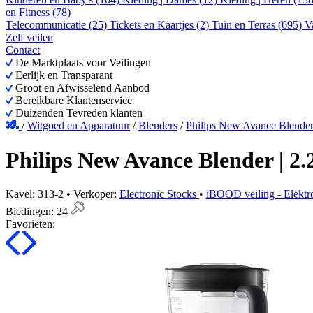
en Fitness (78)
Telecommunicatie (25)
Tickets en Kaartjes (2)
Tuin en Terras (695)
V
Zelf veilen
Contact
De Marktplaats voor Veilingen
Eerlijk en Transparant
Groot en Afwisselend Aanbod
Bereikbare Klantenservice
Duizenden Tevreden klanten
/
Witgoed en Apparatuur
/
Blenders
/
Philips New Avance Blender
Philips New Avance Blender | 2.
Kavel: 313-2 • Verkoper:
Electronic Stocks
•
iBOOD veiling - Elektr
Biedingen:
24
Favorieten: