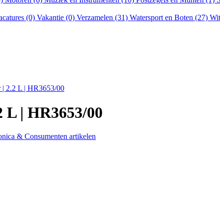
acatures (0)
Vakantie (0)
Verzamelen (31)
Watersport en Boten (27)
Wit
 | 2.2 L | HR3653/00
2 L | HR3653/00
onica & Consumenten artikelen