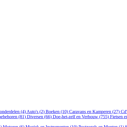
onderdelen (4)
Auto's (2)
Boeken (10)
Caravans en Kamperen (27)
Cd'
oebehoren (81)
Diversen (66)
Doe-het-zelf en Verbouw (755)
Fietsen 
8)
Motoren (6)
Muziek en Instrumenten (10)
Postzegels en Munten (1)
S