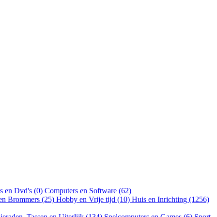
s en Dvd's (0)
Computers en Software (62)
 en Brommers (25)
Hobby en Vrije tijd (10)
Huis en Inrichting (1256)
ieraden, Tassen en Uiterlijk (134)
Spelcomputers en Games (6)
Sport