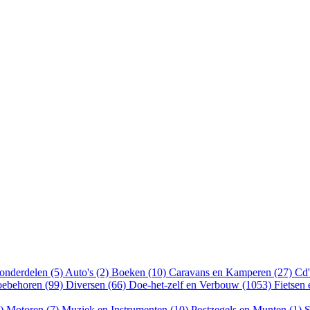
onderdelen (5)
Auto's (2)
Boeken (10)
Caravans en Kamperen (27)
Cd'
oebehoren (99)
Diversen (66)
Doe-het-zelf en Verbouw (1053)
Fietsen
8)
Motoren (7)
Muziek en Instrumenten (10)
Postzegels en Munten (1)
S