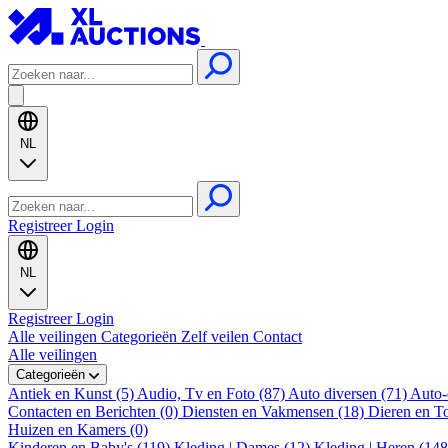
NL
Registreer
Login
NL
Registreer
Login
Alle veilingen
Categorieën
Zelf veilen
Contact
Alle veilingen
Categorieën
Antiek en Kunst (5)
Audio, Tv en Foto (87)
Auto diversen (71)
Auto-
Contacten en Berichten (0)
Diensten en Vakmensen (18)
Dieren en T
Huizen en Kamers (0)
Kinderen en Baby's (119)
Kleding | Dames (12)
Kleding | Heren (14