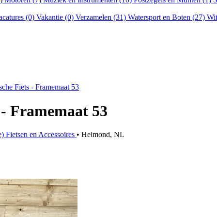
acatures (0)
Vakantie (0)
Verzamelen (31)
Watersport en Boten (27)
Wit
ische Fiets - Framemaat 53
s - Framemaat 53
) Fietsen en Accessoires
• Helmond, NL