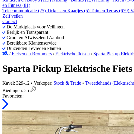
en Fitness (81)
Telecommunicatie (25)
Tickets en Kaartjes (5)
Tuin en Terras (679)
V
Zelf veilen
Contact
De Marktplaats voor Veilingen
Eerlijk en Transparant
Groot en Afwisselend Aanbod
Bereikbare Klantenservice
Duizenden Tevreden klanten
/
Fietsen en Brommers
/
Elektrische fietsen
/
Sparta Pickup Elektr
Sparta Pickup Elektrische Fiet
Kavel: 329-12 • Verkoper:
Stock & Trade
•
Tweedehands (Elektrische
Biedingen:
25
Favorieten: