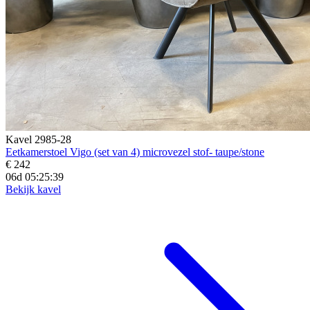
Kavel 2985-28
Eetkamerstoel Vigo (set van 4) microvezel stof- taupe/stone
€ 242
06d 05:25:37
Bekijk kavel