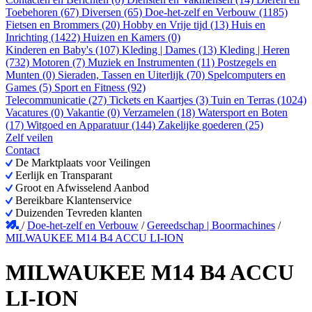
Toebehoren (67)
Diversen (65)
Doe-het-zelf en Verbouw (1185)
Fietsen en Brommers (20)
Hobby en Vrije tijd (13)
Huis en
Inrichting (1422)
Huizen en Kamers (0)
Kinderen en Baby's (107)
Kleding | Dames (13)
Kleding | Heren
(732)
Motoren (7)
Muziek en Instrumenten (11)
Postzegels en
Munten (0)
Sieraden, Tassen en Uiterlijk (70)
Spelcomputers en
Games (5)
Sport en Fitness (92)
Telecommunicatie (27)
Tickets en Kaartjes (3)
Tuin en Terras (1024)
Vacatures (0)
Vakantie (0)
Verzamelen (18)
Watersport en Boten
(17)
Witgoed en Apparatuur (144)
Zakelijke goederen (25)
Zelf veilen
Contact
De Marktplaats voor Veilingen
Eerlijk en Transparant
Groot en Afwisselend Aanbod
Bereikbare Klantenservice
Duizenden Tevreden klanten
/
Doe-het-zelf en Verbouw
/
Gereedschap | Boormachines
/
MILWAUKEE M14 B4 ACCU LI-ION
MILWAUKEE M14 B4 ACCU
LI-ION