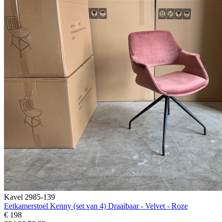
Kavel 2985-139
Eetkamerstoel Kenny (set van 4) Draaibaar - Velvet - Roze
€ 198