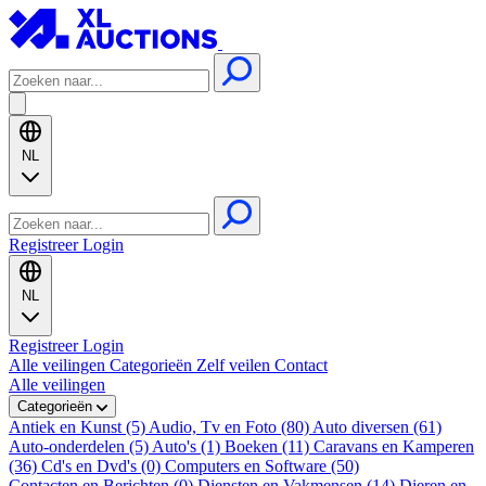
NL
Registreer
Login
NL
Registreer
Login
Alle veilingen
Categorieën
Zelf veilen
Contact
Alle veilingen
Categorieën
Antiek en Kunst (5)
Audio, Tv en Foto (80)
Auto diversen (61)
Auto-onderdelen (5)
Auto's (1)
Boeken (11)
Caravans en Kamperen
(36)
Cd's en Dvd's (0)
Computers en Software (50)
Contacten en Berichten (0)
Diensten en Vakmensen (14)
Dieren en