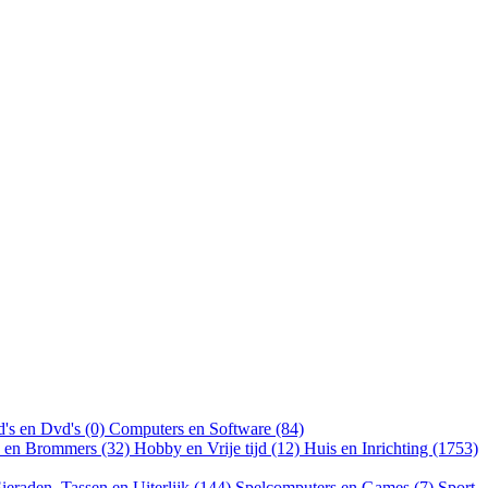
's en Dvd's (0)
Computers en Software (84)
n en Brommers (32)
Hobby en Vrije tijd (12)
Huis en Inrichting (1753)
ieraden, Tassen en Uiterlijk (144)
Spelcomputers en Games (7)
Sport