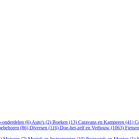
-onderdelen (6)
Auto's (2)
Boeken (13)
Caravans en Kamperen (41)
Cd
oebehoren (86)
Diversen (116)
Doe-het-zelf en Verbouw (1063)
Fietse
4)
Motoren (7)
Muziek en Instrumenten (10)
Postzegels en Munten (1)
S