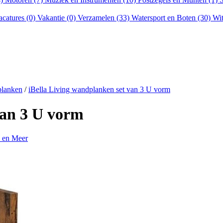
acatures (0)
Vakantie (0)
Verzamelen (33)
Watersport en Boten (30)
Wit
planken
/
iBella Living wandplanken set van 3 U vorm
van 3 U vorm
n en Meer