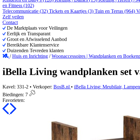
en Fitness (102)
Telecommunicatie (32)
Tickets en Kaartjes (3)
Tuin en Terras (964)
V
Zelf veilen
Contact
De Marktplaats voor Veilingen
Eerlijk en Transparant
Groot en Afwisselend Aanbod
Bereikbare Klantenservice
Duizenden Tevreden klanten
/
Huis en Inrichting
/
Woonaccessoires | Wandplanken en Boeken
iBella Living wandplanken set 
Kavel: 331-2 • Verkoper:
BosB.nl
•
iBella Living: Meubilair, Lampe
Biedingen:
7
Favorieten: