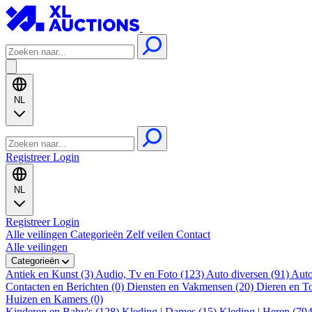
NL
Registreer
Login
NL
Registreer
Login
Alle veilingen
Categorieën
Zelf veilen
Contact
Alle veilingen
Categorieën
Antiek en Kunst (3)
Audio, Tv en Foto (123)
Auto diversen (91)
Auto
Contacten en Berichten (0)
Diensten en Vakmensen (20)
Dieren en T
Huizen en Kamers (0)
Kinderen en Baby's (128)
Kleding | Dames (15)
Kleding | Heren (79