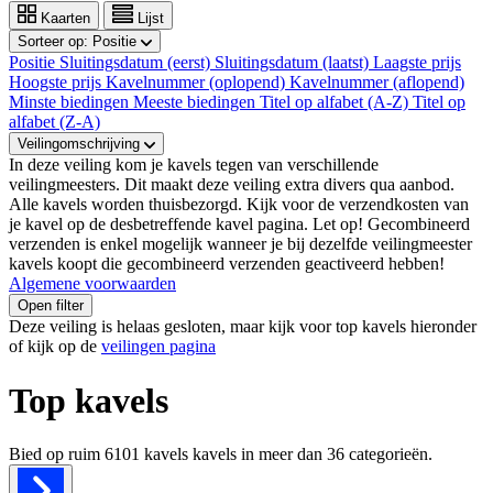
Kaarten
Lijst
Sorteer op:
Positie
Positie
Sluitingsdatum (eerst)
Sluitingsdatum (laatst)
Laagste prijs
Hoogste prijs
Kavelnummer (oplopend)
Kavelnummer (aflopend)
Minste biedingen
Meeste biedingen
Titel op alfabet (A-Z)
Titel op
alfabet (Z-A)
Veilingomschrijving
In deze veiling kom je kavels tegen van verschillende
veilingmeesters. Dit maakt deze veiling extra divers qua aanbod.
Alle kavels worden thuisbezorgd. Kijk voor de verzendkosten van
je kavel op de desbetreffende kavel pagina. Let op! Gecombineerd
verzenden is enkel mogelijk wanneer je bij dezelfde veilingmeester
kavels koopt die gecombineerd verzenden geactiveerd hebben!
Algemene voorwaarden
Open filter
Deze veiling is helaas gesloten, maar kijk voor top kavels hieronder
of kijk op de
veilingen pagina
Top kavels
Bied op ruim
6101 kavels
kavels in meer dan
36
categorieën.