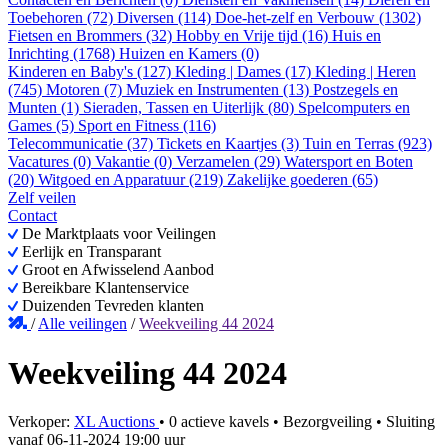
Toebehoren (72)
Diversen (114)
Doe-het-zelf en Verbouw (1302)
Fietsen en Brommers (32)
Hobby en Vrije tijd (16)
Huis en
Inrichting (1768)
Huizen en Kamers (0)
Kinderen en Baby's (127)
Kleding | Dames (17)
Kleding | Heren
(745)
Motoren (7)
Muziek en Instrumenten (13)
Postzegels en
Munten (1)
Sieraden, Tassen en Uiterlijk (80)
Spelcomputers en
Games (5)
Sport en Fitness (116)
Telecommunicatie (37)
Tickets en Kaartjes (3)
Tuin en Terras (923)
Vacatures (0)
Vakantie (0)
Verzamelen (29)
Watersport en Boten
(20)
Witgoed en Apparatuur (219)
Zakelijke goederen (65)
Zelf veilen
Contact
De Marktplaats voor Veilingen
Eerlijk en Transparant
Groot en Afwisselend Aanbod
Bereikbare Klantenservice
Duizenden Tevreden klanten
/
Alle veilingen
/
Weekveiling 44 2024
Weekveiling 44 2024
Verkoper:
XL Auctions
•
0 actieve kavels
•
Bezorgveiling
• Sluiting
vanaf
06-11-2024 19:00 uur