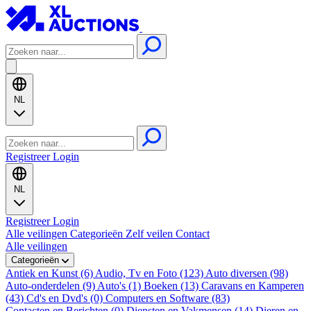
NL
Registreer
Login
NL
Registreer
Login
Alle veilingen
Categorieën
Zelf veilen
Contact
Alle veilingen
Categorieën
Antiek en Kunst (6)
Audio, Tv en Foto (123)
Auto diversen (98)
Auto-onderdelen (9)
Auto's (1)
Boeken (13)
Caravans en Kamperen
(43)
Cd's en Dvd's (0)
Computers en Software (83)
Contacten en Berichten (0)
Diensten en Vakmensen (14)
Dieren en