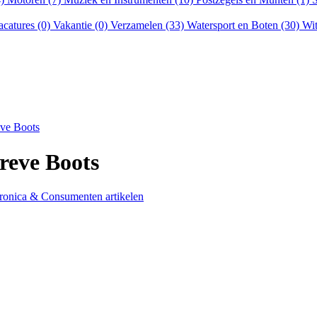
acatures (0)
Vakantie (0)
Verzamelen (33)
Watersport en Boten (30)
Wit
eve Boots
reve Boots
ronica & Consumenten artikelen