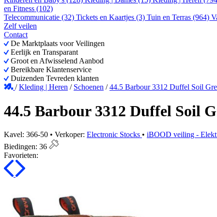
en Fitness (102)
Telecommunicatie (32)
Tickets en Kaartjes (3)
Tuin en Terras (964)
V
Zelf veilen
Contact
De Marktplaats voor Veilingen
Eerlijk en Transparant
Groot en Afwisselend Aanbod
Bereikbare Klantenservice
Duizenden Tevreden klanten
/
Kleding | Heren
/
Schoenen
/
44.5 Barbour 3312 Duffel Soil Gr
44.5 Barbour 3312 Duffel Soil G
Kavel: 366-50 • Verkoper:
Electronic Stocks
•
iBOOD veiling - Elekt
Biedingen:
36
Favorieten: