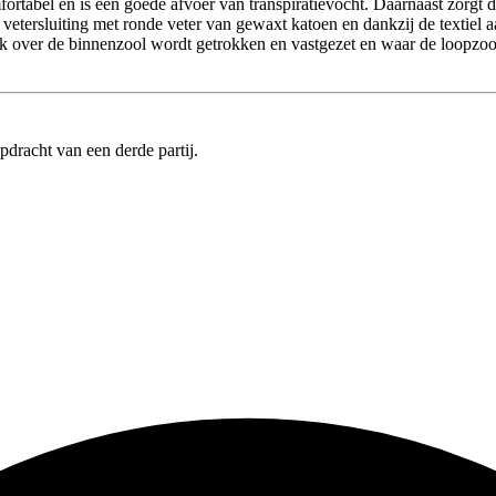
fortabel en is een goede afvoer van transpiratievocht. Daarnaast zorgt
tersluiting met ronde veter van gewaxt katoen en dankzij de textiel a
ver de binnenzool wordt getrokken en vastgezet en waar de loopzool 
pdracht van een derde partij.