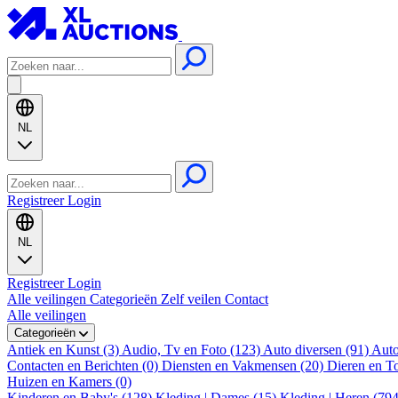
NL
Registreer
Login
NL
Registreer
Login
Alle veilingen
Categorieën
Zelf veilen
Contact
Alle veilingen
Categorieën
Antiek en Kunst (3)
Audio, Tv en Foto (123)
Auto diversen (91)
Auto
Contacten en Berichten (0)
Diensten en Vakmensen (20)
Dieren en T
Huizen en Kamers (0)
Kinderen en Baby's (128)
Kleding | Dames (15)
Kleding | Heren (79