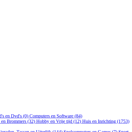
's en Dvd's (0)
Computers en Software (84)
n en Brommers (32)
Hobby en Vrije tijd (12)
Huis en Inrichting (1753)
ieraden, Tassen en Uiterlijk (144)
Spelcomputers en Games (7)
Sport