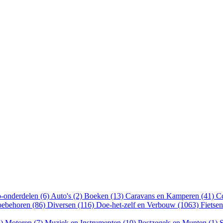
-onderdelen (6)
Auto's (2)
Boeken (13)
Caravans en Kamperen (41)
Cd
oebehoren (86)
Diversen (116)
Doe-het-zelf en Verbouw (1063)
Fietse
4)
Motoren (7)
Muziek en Instrumenten (10)
Postzegels en Munten (1)
S