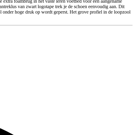
 de extra foambrug in het vaste leren voetbed voor een aangename
antreklus van zwart logotape trek je de schoen eenvoudig aan. Dit
onder hoge druk op wordt geperst. Het grove profiel in de loopzool