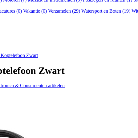
acatures (0)
Vakantie (0)
Verzamelen (29)
Watersport en Boten (19)
Wit
 Koptelefoon Zwart
telefoon Zwart
tronica & Consumenten artikelen