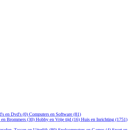
's en Dvd's (0)
Computers en Software (81)
n en Brommers (30)
Hobby en Vrije tijd (16)
Huis en Inrichting (1751)
eraden, Tassen en Uiterlijk (80)
Spelcomputers en Games (4)
Sport en