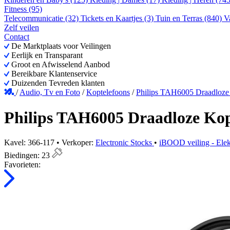
Fitness (95)
Telecommunicatie (32)
Tickets en Kaartjes (3)
Tuin en Terras (840)
V
Zelf veilen
Contact
De Marktplaats voor Veilingen
Eerlijk en Transparant
Groot en Afwisselend Aanbod
Bereikbare Klantenservice
Duizenden Tevreden klanten
/
Audio, Tv en Foto
/
Koptelefoons
/
Philips TAH6005 Draadloze
Philips TAH6005 Draadloze Kop
Kavel: 366-117 • Verkoper:
Electronic Stocks
•
iBOOD veiling - Elek
Biedingen:
23
Favorieten: