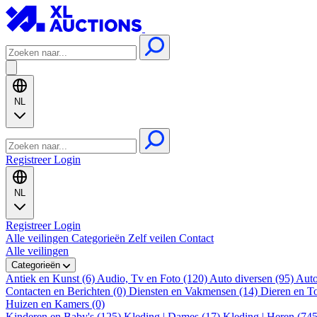
NL
Registreer
Login
NL
Registreer
Login
Alle veilingen
Categorieën
Zelf veilen
Contact
Alle veilingen
Categorieën
Antiek en Kunst (6)
Audio, Tv en Foto (120)
Auto diversen (95)
Auto
Contacten en Berichten (0)
Diensten en Vakmensen (14)
Dieren en T
Huizen en Kamers (0)
Kinderen en Baby's (125)
Kleding | Dames (17)
Kleding | Heren (74