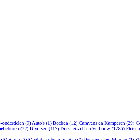
-onderdelen (9)
Auto's (1)
Boeken (12)
Caravans en Kamperen (29)
Cd
oebehoren (72)
Diversen (113)
Doe-het-zelf en Verbouw (1285)
Fietse
5)
Motoren (7)
Muziek en Instrumenten (9)
Postzegels en Munten (1)
Si