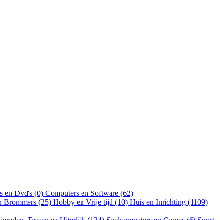
s en Dvd's (0)
Computers en Software (62)
en Brommers (25)
Hobby en Vrije tijd (10)
Huis en Inrichting (1109)
ieraden, Tassen en Uiterlijk (134)
Spelcomputers en Games (6)
Sport