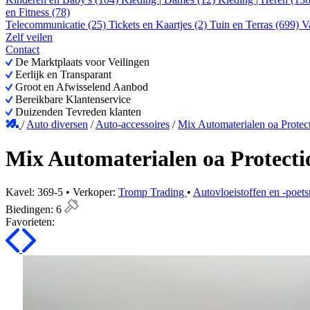
en Fitness (78)
Telecommunicatie (25)
Tickets en Kaartjes (2)
Tuin en Terras (699)
V
Zelf veilen
Contact
De Marktplaats voor Veilingen
Eerlijk en Transparant
Groot en Afwisselend Aanbod
Bereikbare Klantenservice
Duizenden Tevreden klanten
/
Auto diversen
/
Auto-accessoires
/
Mix Automaterialen oa Protec
Mix Automaterialen oa Protect
Kavel: 369-5 • Verkoper:
Tromp Trading
•
Autovloeistoffen en -poet
Biedingen:
6
Favorieten: