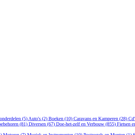
onderdelen (5)
Auto's (2)
Boeken (10)
Caravans en Kamperen (28)
Cd'
oebehoren (81)
Diversen (67)
Doe-het-zelf en Verbouw (855)
Fietsen 
8)
Motoren (7)
Muziek en Instrumenten (10)
Postzegels en Munten (1)
S