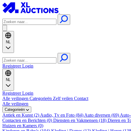
NL
Registreer
Login
NL
Registreer
Login
Alle veilingen
Categorieën
Zelf veilen
Contact
Alle veilingen
Categorieën
Antiek en Kunst (2)
Audio, Tv en Foto (84)
Auto diversen (69)
Auto-
Contacten en Berichten (0)
Diensten en Vakmensen (18)
Dieren en T
Huizen en Kamers (0)
Kinderen en Baby's (104)
Kleding | Dames (12)
Kleding | Heren (13