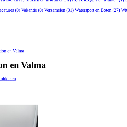
acatures (0)
Vakantie (0)
Verzamelen (31)
Watersport en Boten (27)
Wit
tion en Valma
ion en Valma
smiddelen