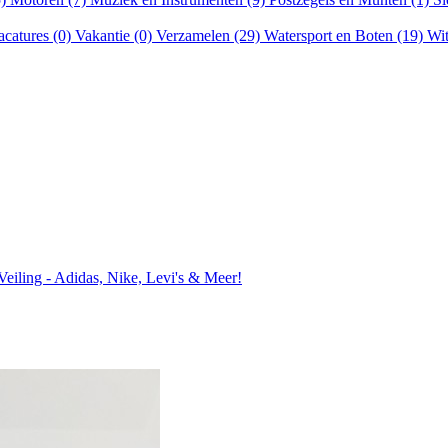
acatures (0)
Vakantie (0)
Verzamelen (29)
Watersport en Boten (19)
Wit
eiling - Adidas, Nike, Levi's & Meer!