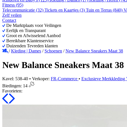
Fitness (95)
Telecommunicatie (32)
Tickets en Kaartjes (3)
Tuin en Terras (840)
V
Zelf veilen
Contact
De Marktplaats voor Veilingen
Eerlijk en Transparant
Groot en Afwisselend Aanbod
Bereikbare Klantenservice
Duizenden Tevreden klanten
/
Kleding | Dames
/
Schoenen
/
New Balance Sneakers Maat 38
New Balance Sneakers Maat 38
Kavel: 538-40 • Verkoper:
FR-Commerce
•
Exclusieve Merkkleding V
Biedingen:
14
Favorieten: