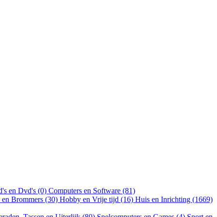
's en Dvd's (0)
Computers en Software (81)
n en Brommers (30)
Hobby en Vrije tijd (16)
Huis en Inrichting (1669)
eraden, Tassen en Uiterlijk (80)
Spelcomputers en Games (4)
Sport en