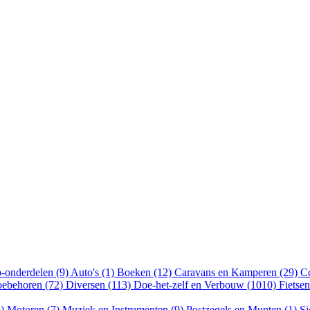
-onderdelen (9)
Auto's (1)
Boeken (12)
Caravans en Kamperen (29)
Cd
oebehoren (72)
Diversen (113)
Doe-het-zelf en Verbouw (1010)
Fietse
5)
Motoren (7)
Muziek en Instrumenten (9)
Postzegels en Munten (1)
Si