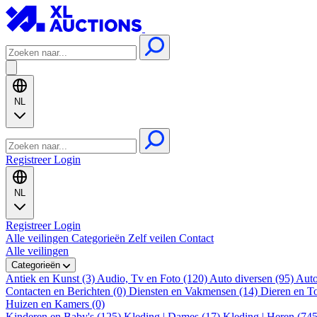
NL
Registreer
Login
NL
Registreer
Login
Alle veilingen
Categorieën
Zelf veilen
Contact
Alle veilingen
Categorieën
Antiek en Kunst (3)
Audio, Tv en Foto (120)
Auto diversen (95)
Auto
Contacten en Berichten (0)
Diensten en Vakmensen (14)
Dieren en T
Huizen en Kamers (0)
Kinderen en Baby's (125)
Kleding | Dames (17)
Kleding | Heren (74