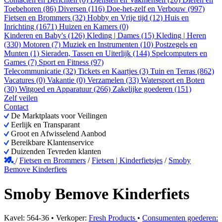
Toebehoren (86)
Diversen (116)
Doe-het-zelf en Verbouw (997)
Fietsen en Brommers (32)
Hobby en Vrije tijd (12)
Huis en
Inrichting (1671)
Huizen en Kamers (0)
Kinderen en Baby's (126)
Kleding | Dames (15)
Kleding | Heren
(330)
Motoren (7)
Muziek en Instrumenten (10)
Postzegels en
Munten (1)
Sieraden, Tassen en Uiterlijk (144)
Spelcomputers en
Games (7)
Sport en Fitness (97)
Telecommunicatie (32)
Tickets en Kaartjes (3)
Tuin en Terras (862)
Vacatures (0)
Vakantie (0)
Verzamelen (33)
Watersport en Boten
(30)
Witgoed en Apparatuur (266)
Zakelijke goederen (151)
Zelf veilen
Contact
De Marktplaats voor Veilingen
Eerlijk en Transparant
Groot en Afwisselend Aanbod
Bereikbare Klantenservice
Duizenden Tevreden klanten
/
Fietsen en Brommers
/
Fietsen | Kinderfietsjes
/
Smoby
Bemove Kinderfiets
Smoby Bemove Kinderfiets
Kavel: 564-36 • Verkoper:
Fresh Products
•
Consumenten goederen: