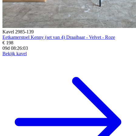
Kavel 2985-139
Eetkamerstoel Kenny (set van 4) Draaibaar - Velvet - Roze
€ 198
09d 08:26:01
Bekijk kavel