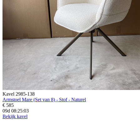
Kavel 2985-138
Armstoel Mare (Set van 8) - Stof - Naturel
€ 585
09d 08:25:01
Bekijk kavel