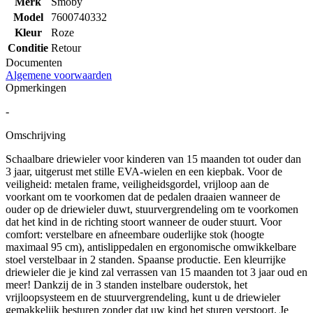
Merk
Smoby
Model
7600740332
Kleur
Roze
Conditie
Retour
Documenten
Algemene voorwaarden
Opmerkingen
-
Omschrijving
Schaalbare driewieler voor kinderen van 15 maanden tot ouder dan
3 jaar, uitgerust met stille EVA-wielen en een kiepbak. Voor de
veiligheid: metalen frame, veiligheidsgordel, vrijloop aan de
voorkant om te voorkomen dat de pedalen draaien wanneer de
ouder op de driewieler duwt, stuurvergrendeling om te voorkomen
dat het kind in de richting stoort wanneer de ouder stuurt. Voor
comfort: verstelbare en afneembare ouderlijke stok (hoogte
maximaal 95 cm), antislippedalen en ergonomische omwikkelbare
stoel verstelbaar in 2 standen. Spaanse productie. Een kleurrijke
driewieler die je kind zal verrassen van 15 maanden tot 3 jaar oud en
meer! Dankzij de in 3 standen instelbare ouderstok, het
vrijloopsysteem en de stuurvergrendeling, kunt u de driewieler
gemakkelijk besturen zonder dat uw kind het sturen verstoort. Je