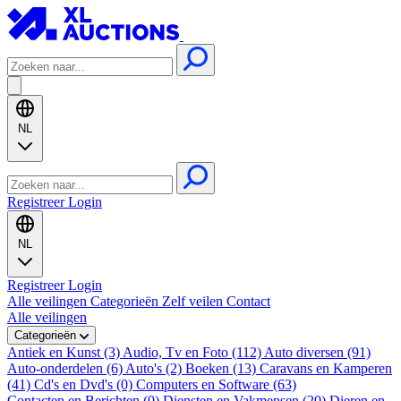
NL
Registreer
Login
NL
Registreer
Login
Alle veilingen
Categorieën
Zelf veilen
Contact
Alle veilingen
Categorieën
Antiek en Kunst (3)
Audio, Tv en Foto (112)
Auto diversen (91)
Auto-onderdelen (6)
Auto's (2)
Boeken (13)
Caravans en Kamperen
(41)
Cd's en Dvd's (0)
Computers en Software (63)
Contacten en Berichten (0)
Diensten en Vakmensen (20)
Dieren en