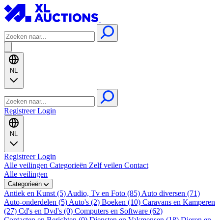
NL
Registreer
Login
NL
Registreer
Login
Alle veilingen
Categorieën
Zelf veilen
Contact
Alle veilingen
Categorieën
Antiek en Kunst (5)
Audio, Tv en Foto (85)
Auto diversen (71)
Auto-onderdelen (5)
Auto's (2)
Boeken (10)
Caravans en Kamperen
(27)
Cd's en Dvd's (0)
Computers en Software (62)
Contacten en Berichten (0)
Diensten en Vakmensen (18)
Dieren en