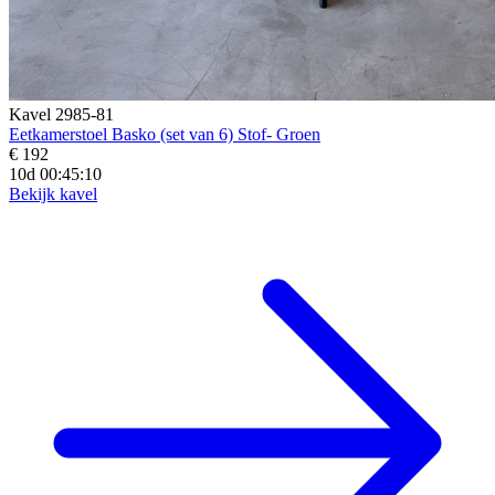
Kavel 2985-81
Eetkamerstoel Basko (set van 6) Stof- Groen
€ 192
10d 00:45:08
Bekijk kavel