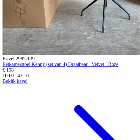
Kavel 2985-139
Eetkamerstoel Kenny (set van 4) Draaibaar - Velvet - Roze
€ 198
10d 01:43:08
Bekijk kavel