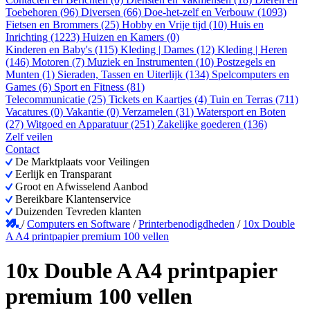
Toebehoren (96)
Diversen (66)
Doe-het-zelf en Verbouw (1093)
Fietsen en Brommers (25)
Hobby en Vrije tijd (10)
Huis en
Inrichting (1223)
Huizen en Kamers (0)
Kinderen en Baby's (115)
Kleding | Dames (12)
Kleding | Heren
(146)
Motoren (7)
Muziek en Instrumenten (10)
Postzegels en
Munten (1)
Sieraden, Tassen en Uiterlijk (134)
Spelcomputers en
Games (6)
Sport en Fitness (81)
Telecommunicatie (25)
Tickets en Kaartjes (4)
Tuin en Terras (711)
Vacatures (0)
Vakantie (0)
Verzamelen (31)
Watersport en Boten
(27)
Witgoed en Apparatuur (251)
Zakelijke goederen (136)
Zelf veilen
Contact
De Marktplaats voor Veilingen
Eerlijk en Transparant
Groot en Afwisselend Aanbod
Bereikbare Klantenservice
Duizenden Tevreden klanten
/
Computers en Software
/
Printerbenodigdheden
/
10x Double
A A4 printpapier premium 100 vellen
10x Double A A4 printpapier
premium 100 vellen