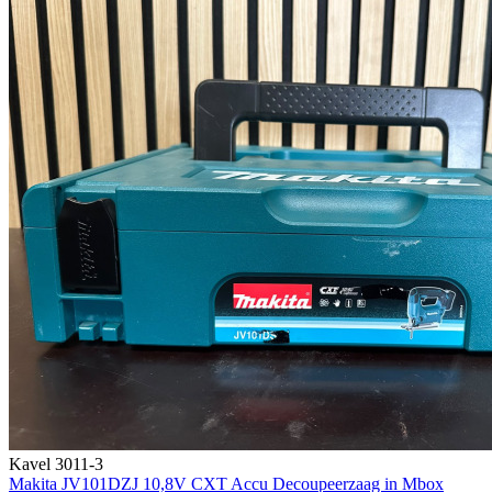
Kavel 3011-3
Makita JV101DZJ 10,8V CXT Accu Decoupeerzaag in Mbox