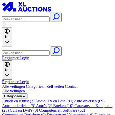
NL
Registreer
Login
NL
Registreer
Login
Alle veilingen
Categorieën
Zelf veilen
Contact
Alle veilingen
Categorieën
Antiek en Kunst (2)
Audio, Tv en Foto (84)
Auto diversen (69)
Auto-onderdelen (5)
Auto's (2)
Boeken (10)
Caravans en Kamperen
(28)
Cd's en Dvd's (0)
Computers en Software (62)
Contacten en Berichten (0)
Diensten en Vakmensen (18)
Dieren en