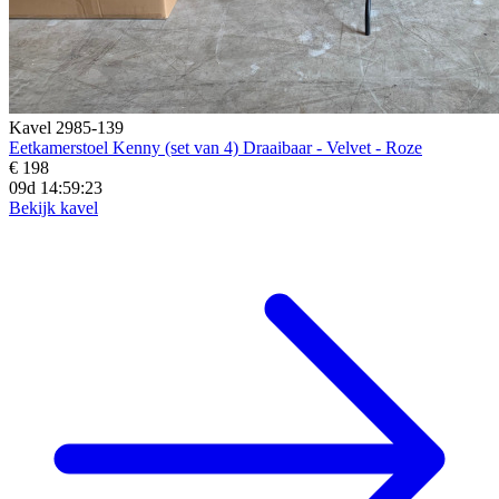
Kavel 2985-139
Eetkamerstoel Kenny (set van 4) Draaibaar - Velvet - Roze
€ 198
09d 14:59:21
Bekijk kavel