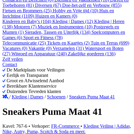
Toebehoren (81)
Diversen (67)
Doe-het-zelf en Verbouw (855)
Fietsen en Brommers (25)
Hobby en Vrije tijd (10)
Huis en
Inrichting (1109)
Huizen en Kamers (0)
Kinderen en Baby's (104)
Kleding | Dames (12)
Kleding | Heren
(138)
Motoren (7)
Muziek en Instrumenten (10)
Postzegels en
Munten (1)
Sieraden, Tassen en Uiterlijk (134)
Spelcomputers en
Games (6)
Sport en Fitness (78)
Telecommunicatie (25)
Tickets en Kaartjes (2)
Tuin en Terras (699)
Vacatures (0)
Vakantie (0)
Verzamelen (31)
Watersport en Boten
(27)
Witgoed en Apparatuur (240)
Zakelijke goederen (136)
Zelf veilen
Contact
De Marktplaats voor Veilingen
Eerlijk en Transparant
Groot en Afwisselend Aanbod
Bereikbare Klantenservice
Duizenden Tevreden klanten
/
Kleding | Dames
/
Schoenen
/
Sneakers Puma Maat 41
Sneakers Puma Maat 41
Kavel: 767-6 • Verkoper:
FR-Commerce
•
Kleding Veiling | Adidas,
Nike, Autry, Puma, Scotch & Soda en meer.