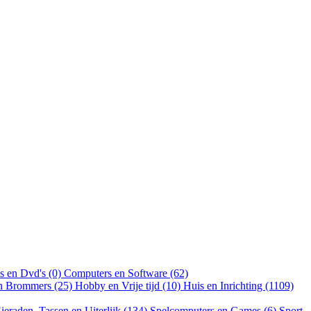
s en Dvd's (0)
Computers en Software (62)
en Brommers (25)
Hobby en Vrije tijd (10)
Huis en Inrichting (1109)
ieraden, Tassen en Uiterlijk (134)
Spelcomputers en Games (6)
Sport