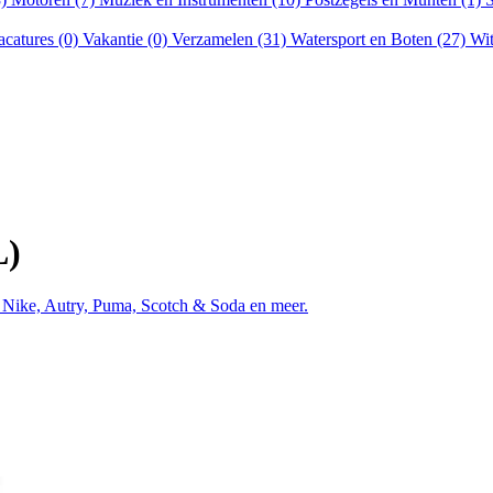
acatures (0)
Vakantie (0)
Verzamelen (31)
Watersport en Boten (27)
Wit
L)
, Nike, Autry, Puma, Scotch & Soda en meer.