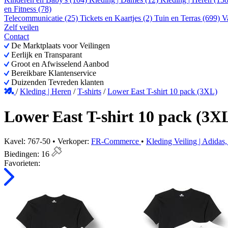
en Fitness (78)
Telecommunicatie (25)
Tickets en Kaartjes (2)
Tuin en Terras (699)
V
Zelf veilen
Contact
De Marktplaats voor Veilingen
Eerlijk en Transparant
Groot en Afwisselend Aanbod
Bereikbare Klantenservice
Duizenden Tevreden klanten
/
Kleding | Heren
/
T-shirts
/
Lower East T-shirt 10 pack (3XL)
Lower East T-shirt 10 pack (3X
Kavel: 767-50 • Verkoper:
FR-Commerce
•
Kleding Veiling | Adidas
Biedingen:
16
Favorieten: