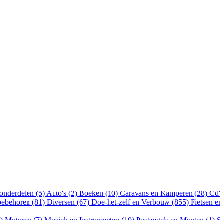
onderdelen (5)
Auto's (2)
Boeken (10)
Caravans en Kamperen (28)
Cd'
oebehoren (81)
Diversen (67)
Doe-het-zelf en Verbouw (855)
Fietsen 
8)
Motoren (7)
Muziek en Instrumenten (10)
Postzegels en Munten (1)
S