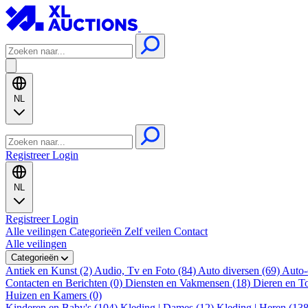
NL
Registreer
Login
NL
Registreer
Login
Alle veilingen
Categorieën
Zelf veilen
Contact
Alle veilingen
Categorieën
Antiek en Kunst (2)
Audio, Tv en Foto (84)
Auto diversen (69)
Auto-
Contacten en Berichten (0)
Diensten en Vakmensen (18)
Dieren en T
Huizen en Kamers (0)
Kinderen en Baby's (104)
Kleding | Dames (12)
Kleding | Heren (13