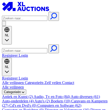
NL
Registreer
Login
NL
Registreer
Login
Alle veilingen
Categorieën
Zelf veilen
Contact
Alle veilingen
Categorieën
Antiek en Kunst (2)
Audio, Tv en Foto (84)
Auto diversen (61)
Auto-onderdelen (4)
Auto's (2)
Boeken (10)
Caravans en Kamperen
(27)
Cd's en Dvd's (0)
Computers en Software (62)
Contacten en Berichten (0)
Diensten en Vakmensen (16)
Dieren en