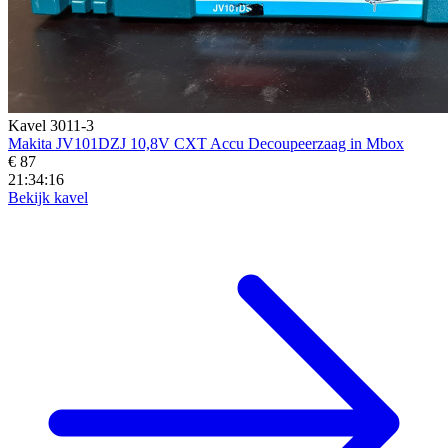
Kavel 3011-3
Makita JV101DZJ 10,8V CXT Accu Decoupeerzaag in Mbox
€ 87
21:34:15
Bekijk kavel