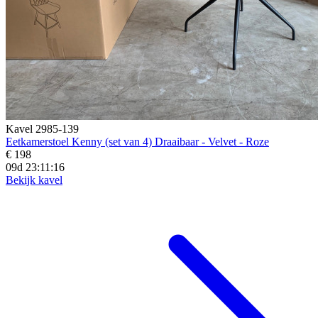
Kavel 2985-139
Eetkamerstoel Kenny (set van 4) Draaibaar - Velvet - Roze
€ 198
09d 23:11:14
Bekijk kavel