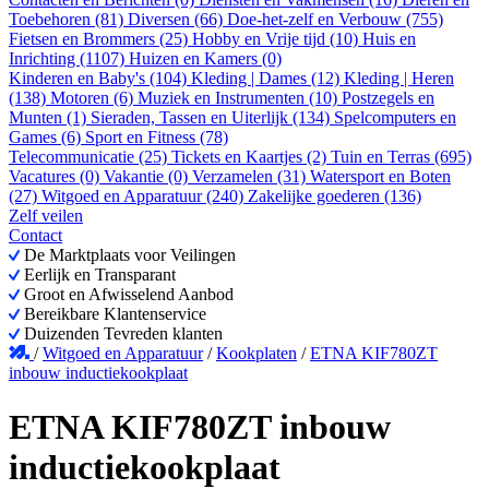
Toebehoren (81)
Diversen (66)
Doe-het-zelf en Verbouw (755)
Fietsen en Brommers (25)
Hobby en Vrije tijd (10)
Huis en
Inrichting (1107)
Huizen en Kamers (0)
Kinderen en Baby's (104)
Kleding | Dames (12)
Kleding | Heren
(138)
Motoren (6)
Muziek en Instrumenten (10)
Postzegels en
Munten (1)
Sieraden, Tassen en Uiterlijk (134)
Spelcomputers en
Games (6)
Sport en Fitness (78)
Telecommunicatie (25)
Tickets en Kaartjes (2)
Tuin en Terras (695)
Vacatures (0)
Vakantie (0)
Verzamelen (31)
Watersport en Boten
(27)
Witgoed en Apparatuur (240)
Zakelijke goederen (136)
Zelf veilen
Contact
De Marktplaats voor Veilingen
Eerlijk en Transparant
Groot en Afwisselend Aanbod
Bereikbare Klantenservice
Duizenden Tevreden klanten
/
Witgoed en Apparatuur
/
Kookplaten
/
ETNA KIF780ZT
inbouw inductiekookplaat
ETNA KIF780ZT inbouw
inductiekookplaat