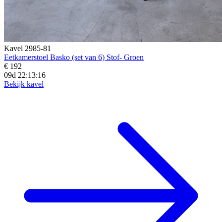
Kavel 2985-81
Eetkamerstoel Basko (set van 6) Stof- Groen
€ 192
09d 22:13:14
Bekijk kavel