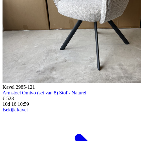
Kavel 2985-121
Armstoel Omivo (set van 8) Stof - Naturel
€ 528
10d 16:10:57
Bekijk kavel