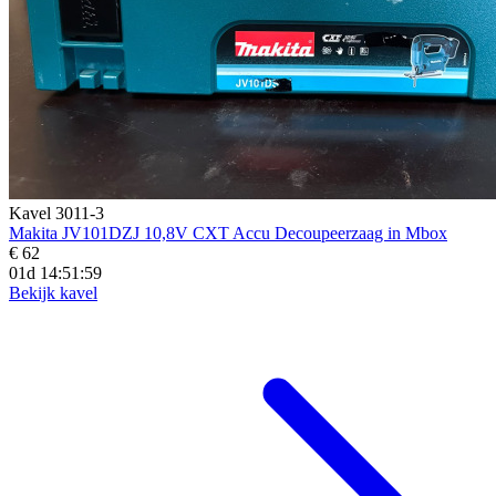
Kavel 3011-3
Makita JV101DZJ 10,8V CXT Accu Decoupeerzaag in Mbox
€ 62
01d 14:51:57
Bekijk kavel