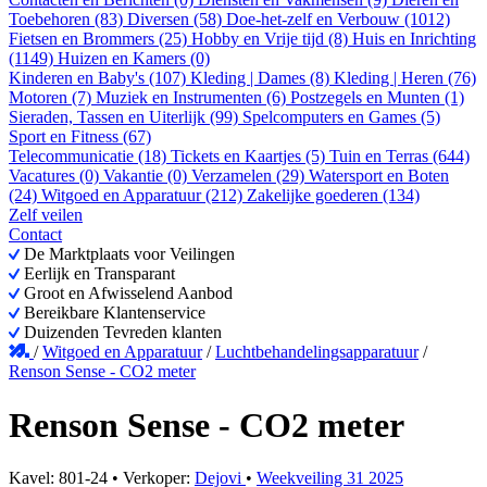
Toebehoren (83)
Diversen (58)
Doe-het-zelf en Verbouw (1012)
Fietsen en Brommers (25)
Hobby en Vrije tijd (8)
Huis en Inrichting
(1149)
Huizen en Kamers (0)
Kinderen en Baby's (107)
Kleding | Dames (8)
Kleding | Heren (76)
Motoren (7)
Muziek en Instrumenten (6)
Postzegels en Munten (1)
Sieraden, Tassen en Uiterlijk (99)
Spelcomputers en Games (5)
Sport en Fitness (67)
Telecommunicatie (18)
Tickets en Kaartjes (5)
Tuin en Terras (644)
Vacatures (0)
Vakantie (0)
Verzamelen (29)
Watersport en Boten
(24)
Witgoed en Apparatuur (212)
Zakelijke goederen (134)
Zelf veilen
Contact
De Marktplaats voor Veilingen
Eerlijk en Transparant
Groot en Afwisselend Aanbod
Bereikbare Klantenservice
Duizenden Tevreden klanten
/
Witgoed en Apparatuur
/
Luchtbehandelingsapparatuur
/
Renson Sense - CO2 meter
Renson Sense - CO2 meter
Kavel: 801-24 • Verkoper:
Dejovi
•
Weekveiling 31 2025