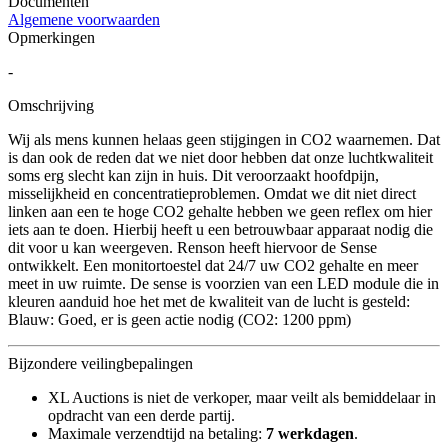
Documenten
Algemene voorwaarden
Opmerkingen
-
Omschrijving
Wij als mens kunnen helaas geen stijgingen in CO2 waarnemen. Dat
is dan ook de reden dat we niet door hebben dat onze luchtkwaliteit
soms erg slecht kan zijn in huis. Dit veroorzaakt hoofdpijn,
misselijkheid en concentratieproblemen. Omdat we dit niet direct
linken aan een te hoge CO2 gehalte hebben we geen reflex om hier
iets aan te doen. Hierbij heeft u een betrouwbaar apparaat nodig die
dit voor u kan weergeven. Renson heeft hiervoor de Sense
ontwikkelt. Een monitortoestel dat 24/7 uw CO2 gehalte en meer
meet in uw ruimte. De sense is voorzien van een LED module die in
kleuren aanduid hoe het met de kwaliteit van de lucht is gesteld:
Blauw: Goed, er is geen actie nodig (CO2: 1200 ppm)
Bijzondere veilingbepalingen
XL Auctions is niet de verkoper, maar veilt als bemiddelaar in
opdracht van een derde partij.
Maximale verzendtijd na betaling:
7 werkdagen
.