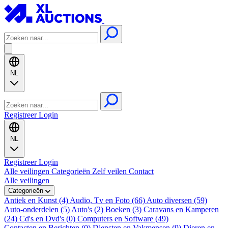
NL
Registreer
Login
NL
Registreer
Login
Alle veilingen
Categorieën
Zelf veilen
Contact
Alle veilingen
Categorieën
Antiek en Kunst (4)
Audio, Tv en Foto (66)
Auto diversen (59)
Auto-onderdelen (5)
Auto's (2)
Boeken (3)
Caravans en Kamperen
(24)
Cd's en Dvd's (0)
Computers en Software (49)
Contacten en Berichten (0)
Diensten en Vakmensen (9)
Dieren en