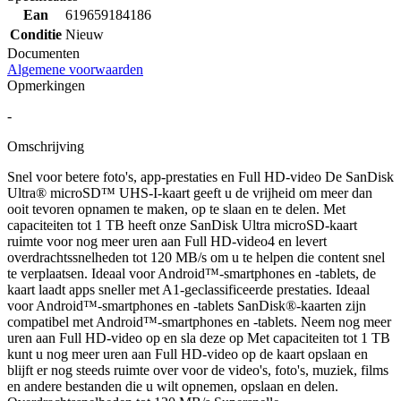
Ean
619659184186
Conditie
Nieuw
Documenten
Algemene voorwaarden
Opmerkingen
-
Omschrijving
Snel voor betere foto's, app-prestaties en Full HD-video De SanDisk
Ultra® microSD™ UHS-I-kaart geeft u de vrijheid om meer dan
ooit tevoren opnamen te maken, op te slaan en te delen. Met
capaciteiten tot 1 TB heeft onze SanDisk Ultra microSD-kaart
ruimte voor nog meer uren aan Full HD-video4 en levert
overdrachtssnelheden tot 120 MB/s om u te helpen die content snel
te verplaatsen. Ideaal voor Android™-smartphones en -tablets, de
kaart laadt apps sneller met A1-geclassificeerde prestaties. Ideaal
voor Android™-smartphones en -tablets SanDisk®-kaarten zijn
compatibel met Android™-smartphones en -tablets. Neem nog meer
uren aan Full HD-video op en sla deze op Met capaciteiten tot 1 TB
kunt u nog meer uren aan Full HD-video op de kaart opslaan en
blijft er nog steeds ruimte over voor de video's, foto's, muziek, films
en andere bestanden die u wilt opnemen, opslaan en delen.