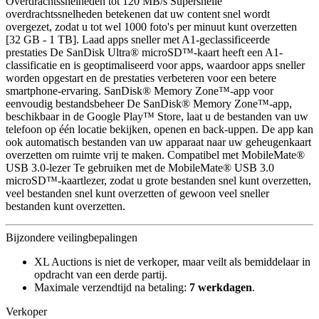
Overdrachtssnelheden tot 120 MB/s Supersnelle
overdrachtssnelheden betekenen dat uw content snel wordt
overgezet, zodat u tot wel 1000 foto's per minuut kunt overzetten
[32 GB - 1 TB]. Laad apps sneller met A1-geclassificeerde
prestaties De SanDisk Ultra® microSD™-kaart heeft een A1-
classificatie en is geoptimaliseerd voor apps, waardoor apps sneller
worden opgestart en de prestaties verbeteren voor een betere
smartphone-ervaring. SanDisk® Memory Zone™-app voor
eenvoudig bestandsbeheer De SanDisk® Memory Zone™-app,
beschikbaar in de Google Play™ Store, laat u de bestanden van uw
telefoon op één locatie bekijken, openen en back-uppen. De app kan
ook automatisch bestanden van uw apparaat naar uw geheugenkaart
overzetten om ruimte vrij te maken. Compatibel met MobileMate®
USB 3.0-lezer Te gebruiken met de MobileMate® USB 3.0
microSD™-kaartlezer, zodat u grote bestanden snel kunt overzetten,
veel bestanden snel kunt overzetten of gewoon veel sneller
bestanden kunt overzetten.
Bijzondere veilingbepalingen
XL Auctions is niet de verkoper, maar veilt als bemiddelaar in
opdracht van een derde partij.
Maximale verzendtijd na betaling:
7 werkdagen
.
Verkoper