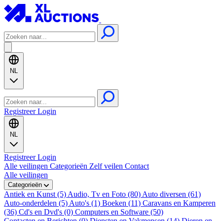
NL
Registreer
Login
NL
Registreer
Login
Alle veilingen
Categorieën
Zelf veilen
Contact
Alle veilingen
Categorieën
Antiek en Kunst (5)
Audio, Tv en Foto (80)
Auto diversen (61)
Auto-onderdelen (5)
Auto's (1)
Boeken (11)
Caravans en Kamperen
(36)
Cd's en Dvd's (0)
Computers en Software (50)
Contacten en Berichten (0)
Diensten en Vakmensen (14)
Dieren en