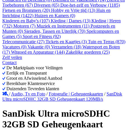
Toebehoren (67)
Diversen (65)
Doe-het-zelf en Verbouw (1185)
Fietsen en Brommers (20)
Hobby en Vrije tijd (13)
Huis en
Inrichting (1422)
Huizen en Kamers (0)
Kinderen en Baby's (107)
Kleding | Dames (13)
Kleding | Heren
(732)
Motoren (7)
Muziek en Instrumenten (11)
Postzegels en
Munten (0)
Sieraden, Tassen en Uiterlijk (70)
Spelcomputers en
Games (5)
Sport en Fitness (92)
Telecommunicatie (27)
Tickets en Kaartjes (3)
Tuin en Terras (870)
Vacatures (0)
Vakantie (0)
Verzamelen (18)
Watersport en Boten
(17)
Witgoed en Apparatuur (144)
Zakelijke goederen (25)
Zelf veilen
Contact
De Marktplaats voor Veilingen
Eerlijk en Transparant
Groot en Afwisselend Aanbod
Bereikbare Klantenservice
Duizenden Tevreden klanten
/
Audio, Tv en Foto
/
Fotografie | Geheugenkaarten
/
SanDisk
Ultra microSDHC 32GB SD Geheugenkaart 120MB/s
SanDisk Ultra microSDHC
32GB SD Geheugenkaart