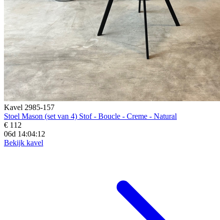
Kavel 2985-157
Stoel Mason (set van 4) Stof - Boucle - Creme - Natural
€ 112
06d 14:04:10
Bekijk kavel