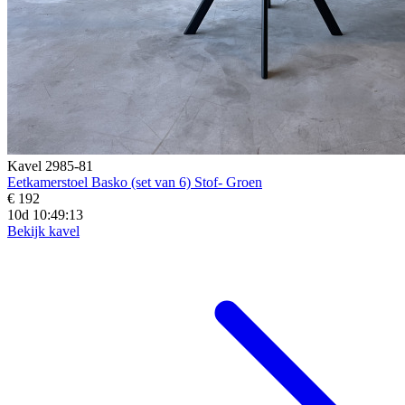
Kavel 2985-81
Eetkamerstoel Basko (set van 6) Stof- Groen
€ 192
10d 10:49:11
Bekijk kavel