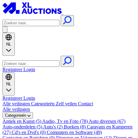
NL
Registreer
Login
NL
Registreer
Login
Alle veilingen
Categorieën
Zelf veilen
Contact
Alle veilingen
Categorieën
Antiek en Kunst (5)
Audio, Tv en Foto (78)
Auto diversen (67)
Auto-onderdelen (5)
Auto's (2)
Boeken (8)
Caravans en Kamperen
(27)
Cd's en Dvd's (0)
Computers en Software (49)
Contacten en Berichten (0)
Diensten en Vakmensen (13)
Dieren en