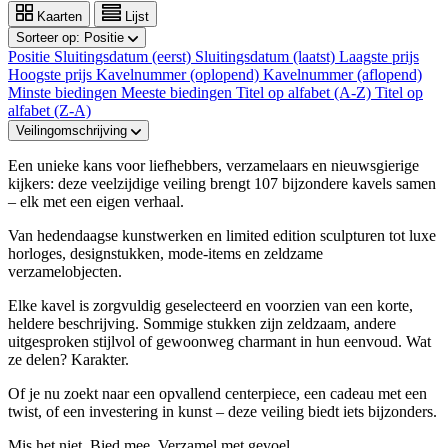
Kaarten
Lijst
Sorteer op:
Positie
Positie
Sluitingsdatum (eerst)
Sluitingsdatum (laatst)
Laagste prijs
Hoogste prijs
Kavelnummer (oplopend)
Kavelnummer (aflopend)
Minste biedingen
Meeste biedingen
Titel op alfabet (A-Z)
Titel op
alfabet (Z-A)
Veilingomschrijving
Een unieke kans voor liefhebbers, verzamelaars en nieuwsgierige
kijkers: deze veelzijdige veiling brengt 107 bijzondere kavels samen
– elk met een eigen verhaal.
Van hedendaagse kunstwerken en limited edition sculpturen tot luxe
horloges, designstukken, mode-items en zeldzame
verzamelobjecten.
Elke kavel is zorgvuldig geselecteerd en voorzien van een korte,
heldere beschrijving. Sommige stukken zijn zeldzaam, andere
uitgesproken stijlvol of gewoonweg charmant in hun eenvoud. Wat
ze delen? Karakter.
Of je nu zoekt naar een opvallend centerpiece, een cadeau met een
twist, of een investering in kunst – deze veiling biedt iets bijzonders.
Mis het niet. Bied mee. Verzamel met gevoel