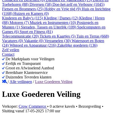
Toebehoren (88)
Diversen (58)
Doe-het-zelf en Verbouw (1045)
Fietsen en Brommers (25)
Hobby en Vrije tijd (9)
Huis en Inrichting
(1168)
Huizen en Kamers (0)
Kinderen en Baby's (115)
Kleding | Dames (12)
Kleding | Heren
(88)
Motoren (7)
Muziek en Instrumenten (10)
Postzegels en
Munten (1)
Sieraden, Tassen en Uiterlijk (109)
Spelcomputers en
Games (6)
Sport en Fitness (81)
Telecommunicatie (20)
Tickets en Kaartjes (5)
Tuin en Terras (668)
Vacatures (0)
Vakantie (0)
Verzamelen (30)
Watersport en Boten
(24)
Witgoed en Apparatuur (216)
Zakelijke goederen (136)
Zelf veilen
Contact
De Marktplaats voor Veilingen
Eerlijk en Transparant
Groot en Afwisselend Aanbod
Bereikbare Klantenservice
Duizenden Tevreden klanten
/
Alle veilingen
/
Luxe Goederen Veiling
Luxe Goederen Veiling
Verkoper:
Crow Commerce
•
0 actieve kavels
•
Bezorgveiling
•
Sluiting vanaf
17-05-2025 17:00 uur