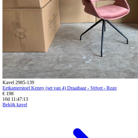
Kavel 2985-139
Eetkamerstoel Kenny (set van 4) Draaibaar - Velvet - Roze
€ 198
10d 11:47:11
Bekijk kavel