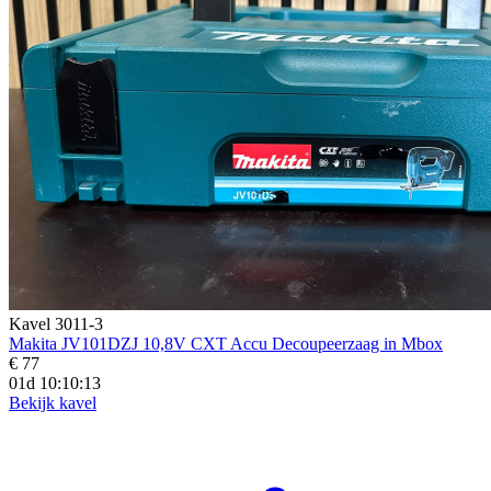
Kavel 3011-3
Makita JV101DZJ 10,8V CXT Accu Decoupeerzaag in Mbox
€ 77
01d 10:10:11
Bekijk kavel