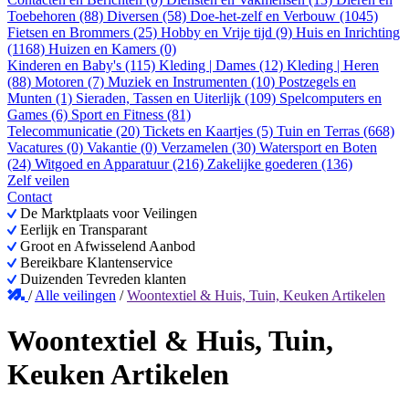
Toebehoren (88)
Diversen (58)
Doe-het-zelf en Verbouw (1045)
Fietsen en Brommers (25)
Hobby en Vrije tijd (9)
Huis en Inrichting
(1168)
Huizen en Kamers (0)
Kinderen en Baby's (115)
Kleding | Dames (12)
Kleding | Heren
(88)
Motoren (7)
Muziek en Instrumenten (10)
Postzegels en
Munten (1)
Sieraden, Tassen en Uiterlijk (109)
Spelcomputers en
Games (6)
Sport en Fitness (81)
Telecommunicatie (20)
Tickets en Kaartjes (5)
Tuin en Terras (668)
Vacatures (0)
Vakantie (0)
Verzamelen (30)
Watersport en Boten
(24)
Witgoed en Apparatuur (216)
Zakelijke goederen (136)
Zelf veilen
Contact
De Marktplaats voor Veilingen
Eerlijk en Transparant
Groot en Afwisselend Aanbod
Bereikbare Klantenservice
Duizenden Tevreden klanten
/
Alle veilingen
/
Woontextiel & Huis, Tuin, Keuken Artikelen
Woontextiel & Huis, Tuin,
Keuken Artikelen