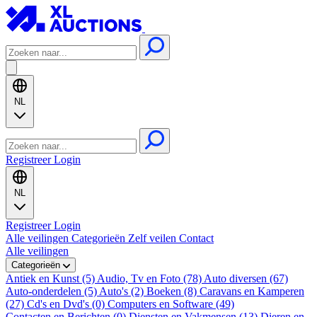
NL
Registreer
Login
NL
Registreer
Login
Alle veilingen
Categorieën
Zelf veilen
Contact
Alle veilingen
Categorieën
Antiek en Kunst (5)
Audio, Tv en Foto (78)
Auto diversen (67)
Auto-onderdelen (5)
Auto's (2)
Boeken (8)
Caravans en Kamperen
(27)
Cd's en Dvd's (0)
Computers en Software (49)
Contacten en Berichten (0)
Diensten en Vakmensen (13)
Dieren en