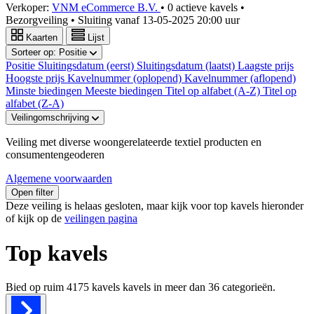
Verkoper:
VNM eCommerce B.V.
•
0 actieve kavels
•
Bezorgveiling
• Sluiting vanaf
13-05-2025 20:00 uur
Kaarten
Lijst
Sorteer op:
Positie
Positie
Sluitingsdatum (eerst)
Sluitingsdatum (laatst)
Laagste prijs
Hoogste prijs
Kavelnummer (oplopend)
Kavelnummer (aflopend)
Minste biedingen
Meeste biedingen
Titel op alfabet (A-Z)
Titel op
alfabet (Z-A)
Veilingomschrijving
Veiling met diverse woongerelateerde textiel producten en
consumentengeoderen
Algemene voorwaarden
Open filter
Deze veiling is helaas gesloten, maar kijk voor top kavels hieronder
of kijk op de
veilingen pagina
Top kavels
Bied op ruim
4175 kavels
kavels in meer dan
36
categorieën.