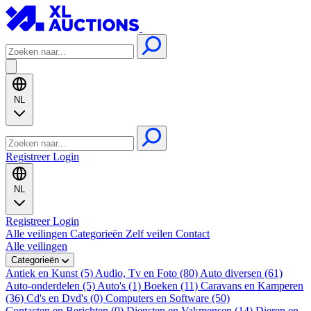
NL
Registreer
Login
NL
Registreer
Login
Alle veilingen
Categorieën
Zelf veilen
Contact
Alle veilingen
Categorieën
Antiek en Kunst (5)
Audio, Tv en Foto (80)
Auto diversen (61)
Auto-onderdelen (5)
Auto's (1)
Boeken (11)
Caravans en Kamperen
(36)
Cd's en Dvd's (0)
Computers en Software (50)
Contacten en Berichten (0)
Diensten en Vakmensen (14)
Dieren en