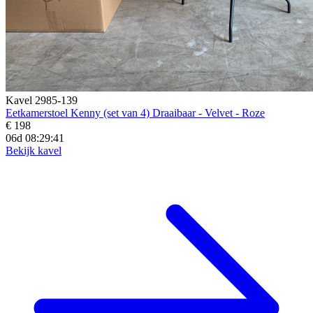
Kavel 2985-139
Eetkamerstoel Kenny (set van 4) Draaibaar - Velvet - Roze
€ 198
06d 08:29:39
Bekijk kavel