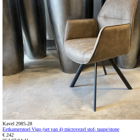
Kavel 2985-28
Eetkamerstoel Vigo (set van 4) microvezel stof- taupe/stone
€ 242