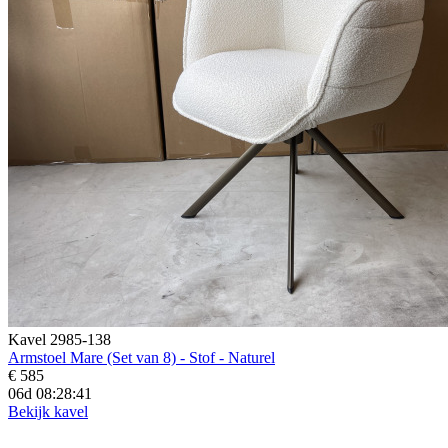
Kavel 2985-138
Armstoel Mare (Set van 8) - Stof - Naturel
€ 585
06d 08:28:39
Bekijk kavel