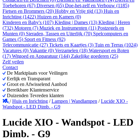
Toebehoren (67)
Diversen (65)
Doe-het-zelf en Verbouw (1185)
Fietsen en Brommers (20)
Hobby en Vrije tijd (13)
Huis en
Inrichting (1422)
Huizen en Kamers (0)
Kinderen en Baby's (107)
Kleding | Dames (13)
Kleding | Heren
(732)
Motoren (7)
Muziek en Instrumenten (11)
Postzegels en
Munten (0)
Sieraden, Tassen en Uiterlijk (70)
Spelcomputers en
Games (5)
Sport en Fitness (92)
Telecommunicatie (27)
Tickets en Kaartjes (3)
Tuin en Terras (1024)
Vacatures (0)
Vakantie (0)
Verzamelen (18)
Watersport en Boten
(17)
Witgoed en Apparatuur (144)
Zakelijke goederen (25)
Zelf veilen
Contact
De Marktplaats voor Veilingen
Eerlijk en Transparant
Groot en Afwisselend Aanbod
Bereikbare Klantenservice
Duizenden Tevreden klanten
/
Huis en Inrichting
/
Lampen | Wandlampen
/
Lucide XIO -
Wandspot - LED Dimb. - G9
Lucide XIO - Wandspot - LED
Dimb. - G9