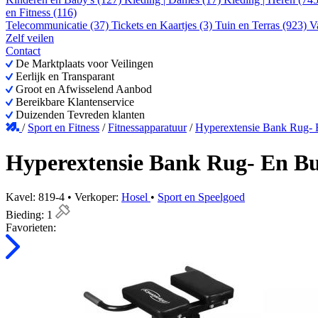
en Fitness (116)
Telecommunicatie (37)
Tickets en Kaartjes (3)
Tuin en Terras (923)
V
Zelf veilen
Contact
De Marktplaats voor Veilingen
Eerlijk en Transparant
Groot en Afwisselend Aanbod
Bereikbare Klantenservice
Duizenden Tevreden klanten
/
Sport en Fitness
/
Fitnessapparatuur
/
Hyperextensie Bank Rug- E
Hyperextensie Bank Rug- En Bu
Kavel: 819-4 • Verkoper:
Hosel
•
Sport en Speelgoed
Bieding:
1
Favorieten: