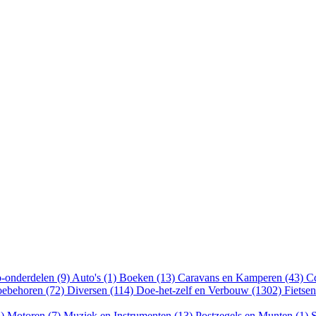
-onderdelen (9)
Auto's (1)
Boeken (13)
Caravans en Kamperen (43)
Cd
oebehoren (72)
Diversen (114)
Doe-het-zelf en Verbouw (1302)
Fietse
5)
Motoren (7)
Muziek en Instrumenten (13)
Postzegels en Munten (1)
S