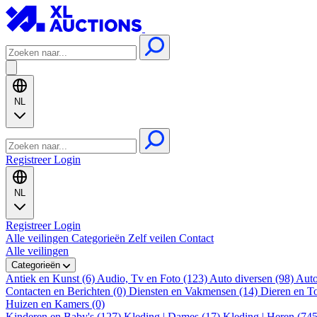
NL
Registreer
Login
NL
Registreer
Login
Alle veilingen
Categorieën
Zelf veilen
Contact
Alle veilingen
Categorieën
Antiek en Kunst (6)
Audio, Tv en Foto (123)
Auto diversen (98)
Auto
Contacten en Berichten (0)
Diensten en Vakmensen (14)
Dieren en T
Huizen en Kamers (0)
Kinderen en Baby's (127)
Kleding | Dames (17)
Kleding | Heren (74