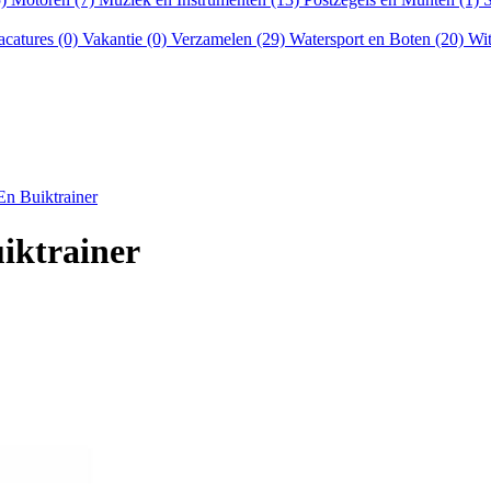
acatures (0)
Vakantie (0)
Verzamelen (29)
Watersport en Boten (20)
Wit
n Buiktrainer
iktrainer