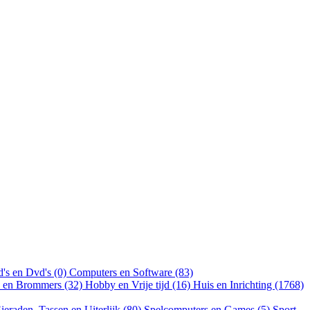
's en Dvd's (0)
Computers en Software (83)
n en Brommers (32)
Hobby en Vrije tijd (16)
Huis en Inrichting (1768)
ieraden, Tassen en Uiterlijk (80)
Spelcomputers en Games (5)
Sport