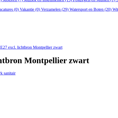
acatures (0)
Vakantie (0)
Verzamelen (29)
Watersport en Boten (20)
Wit
E27 excl. lichtbron Montpellier zwart
htbron Montpellier zwart
k sanitair