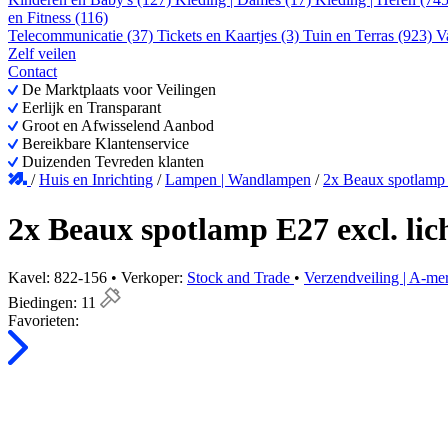
en Fitness (116)
Telecommunicatie (37)
Tickets en Kaartjes (3)
Tuin en Terras (923)
V
Zelf veilen
Contact
De Marktplaats voor Veilingen
Eerlijk en Transparant
Groot en Afwisselend Aanbod
Bereikbare Klantenservice
Duizenden Tevreden klanten
/
Huis en Inrichting
/
Lampen | Wandlampen
/
2x Beaux spotlamp 
2x Beaux spotlamp E27 excl. lic
Kavel: 822-156 • Verkoper:
Stock and Trade
•
Verzendveiling | A-mer
Biedingen:
11
Favorieten: