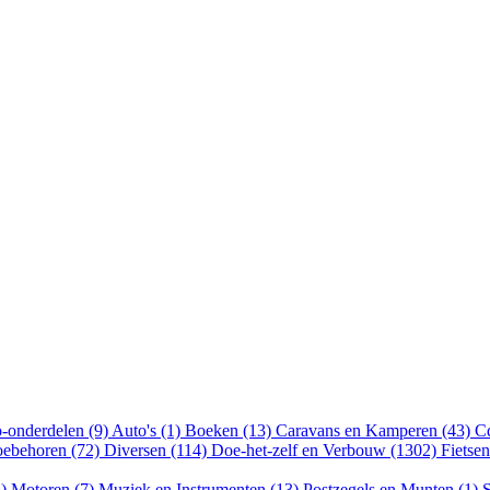
-onderdelen (9)
Auto's (1)
Boeken (13)
Caravans en Kamperen (43)
Cd
oebehoren (72)
Diversen (114)
Doe-het-zelf en Verbouw (1302)
Fietse
5)
Motoren (7)
Muziek en Instrumenten (13)
Postzegels en Munten (1)
S