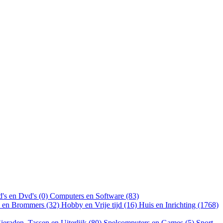
's en Dvd's (0)
Computers en Software (83)
n en Brommers (32)
Hobby en Vrije tijd (16)
Huis en Inrichting (1768)
ieraden, Tassen en Uiterlijk (80)
Spelcomputers en Games (5)
Sport