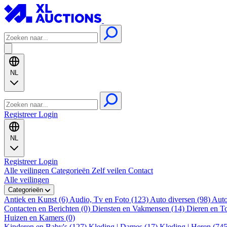
NL
Registreer
Login
NL
Registreer
Login
Alle veilingen
Categorieën
Zelf veilen
Contact
Alle veilingen
Categorieën
Antiek en Kunst (6)
Audio, Tv en Foto (123)
Auto diversen (98)
Auto
Contacten en Berichten (0)
Diensten en Vakmensen (14)
Dieren en T
Huizen en Kamers (0)
Kinderen en Baby's (127)
Kleding | Dames (17)
Kleding | Heren (74