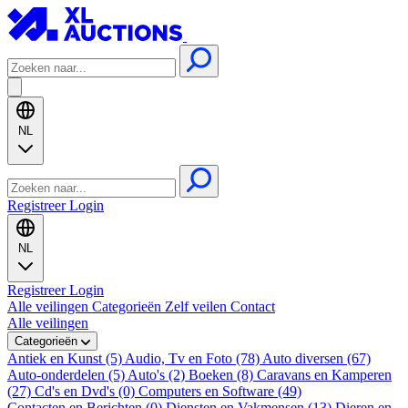
NL
Registreer
Login
NL
Registreer
Login
Alle veilingen
Categorieën
Zelf veilen
Contact
Alle veilingen
Categorieën
Antiek en Kunst (5)
Audio, Tv en Foto (78)
Auto diversen (67)
Auto-onderdelen (5)
Auto's (2)
Boeken (8)
Caravans en Kamperen
(27)
Cd's en Dvd's (0)
Computers en Software (49)
Contacten en Berichten (0)
Diensten en Vakmensen (13)
Dieren en