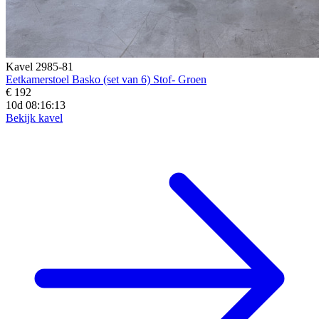
Kavel 2985-81
Eetkamerstoel Basko (set van 6) Stof- Groen
€ 192
10d 08:16:12
Bekijk kavel