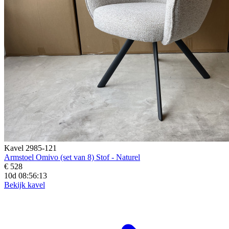
Kavel 2985-121
Armstoel Omivo (set van 8) Stof - Naturel
€ 528
10d 08:56:12
Bekijk kavel