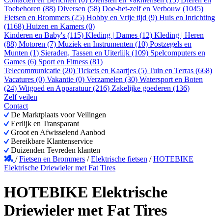
Toebehoren (88)
Diversen (58)
Doe-het-zelf en Verbouw (1045)
Fietsen en Brommers (25)
Hobby en Vrije tijd (9)
Huis en Inrichting
(1168)
Huizen en Kamers (0)
Kinderen en Baby's (115)
Kleding | Dames (12)
Kleding | Heren
(88)
Motoren (7)
Muziek en Instrumenten (10)
Postzegels en
Munten (1)
Sieraden, Tassen en Uiterlijk (109)
Spelcomputers en
Games (6)
Sport en Fitness (81)
Telecommunicatie (20)
Tickets en Kaartjes (5)
Tuin en Terras (668)
Vacatures (0)
Vakantie (0)
Verzamelen (30)
Watersport en Boten
(24)
Witgoed en Apparatuur (216)
Zakelijke goederen (136)
Zelf veilen
Contact
De Marktplaats voor Veilingen
Eerlijk en Transparant
Groot en Afwisselend Aanbod
Bereikbare Klantenservice
Duizenden Tevreden klanten
/
Fietsen en Brommers
/
Elektrische fietsen
/
HOTEBIKE
Elektrische Driewieler met Fat Tires
HOTEBIKE Elektrische
Driewieler met Fat Tires