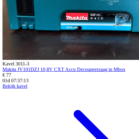
Kavel 3011-3
Makita JV101DZJ 10,8V CXT Accu Decoupeerzaag in Mbox
€ 77
01d 07:37:12
Bekijk kavel