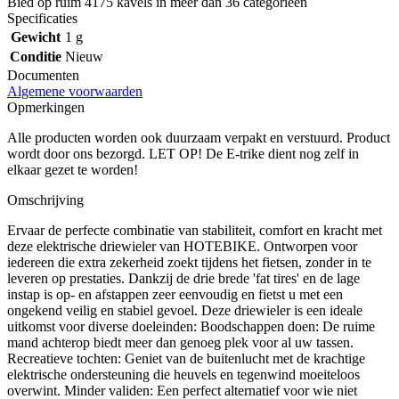
Bied op ruim
4175 kavels
in meer dan
36 categorieën
Specificaties
Gewicht
1 g
Conditie
Nieuw
Documenten
Algemene voorwaarden
Opmerkingen
Alle producten worden ook duurzaam verpakt en verstuurd. Product
wordt door ons bezorgd. LET OP! De E-trike dient nog zelf in
elkaar gezet te worden!
Omschrijving
Ervaar de perfecte combinatie van stabiliteit, comfort en kracht met
deze elektrische driewieler van HOTEBIKE. Ontworpen voor
iedereen die extra zekerheid zoekt tijdens het fietsen, zonder in te
leveren op prestaties. Dankzij de drie brede 'fat tires' en de lage
instap is op- en afstappen zeer eenvoudig en fietst u met een
ongekend veilig en stabiel gevoel. Deze driewieler is een ideale
uitkomst voor diverse doeleinden: Boodschappen doen: De ruime
mand achterop biedt meer dan genoeg plek voor al uw tassen.
Recreatieve tochten: Geniet van de buitenlucht met de krachtige
elektrische ondersteuning die heuvels en tegenwind moeiteloos
overwint. Minder validen: Een perfect alternatief voor wie niet