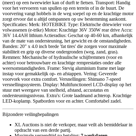
(meer) op een tweewieler kan of durft te fietsen. Transport: Handig
voor het vervoeren van spullen op een terrein of in de buurt. De
voorvering vangt hobbels in de weg soepel op en de krachtige motor
zorgt ervoor dat u altijd ontspannen op uw bestemming aankomt.
Specificaties: Merk: HOTEBIKE Type: Elektrische driewieler voor
volwassenen (e-trike) Motor: Krachtige 36V 350W rear drive Accu:
36V 14.4AH lithium Actieradius: Geschat op 40-60 km, afhankelijk
van de mate van ondersteuning, het gewicht en de omstandigheden.
Banden: 20" x 4.0 inch brede 'fat tires' die zorgen voor maximale
stabiliteit en grip op diverse ondergronden (weg, zand, gras).
Remmen: Mechanische of hydraulische schijfremmen (voor en
achter) voor betrouwbare en krachtige remprestaties onder alle
weersomstandigheden. Frame: Stevig aluminium frame met lage
instap voor gemakkelijk op- en afstappen. Vering: Geveerde
voorvork voor extra comfort. Versnellingen: Shimano 7-speed
versnellingssysteem. Display: Multifunctioneel LCD-display op het
stuur met weergave van snelheid, afstand, accustatus en
ondersteuningsniveau. Extra's: Grote laadmand achterop. Krachtige
LED-koplamp. Spatborden voor en achter. Comfortabel zadel.
Bijzondere veilingbepalingen
XL Auctions is niet de verkoper, maar veilt als bemiddelaar in
opdracht van een derde partij.
Maximale verzendtijd na betaling:
7 werkdagen
.