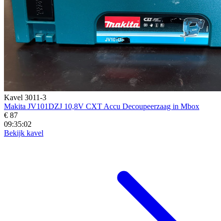
Kavel 3011-3
Makita JV101DZJ 10,8V CXT Accu Decoupeerzaag in Mbox
€ 87
09:35:01
Bekijk kavel