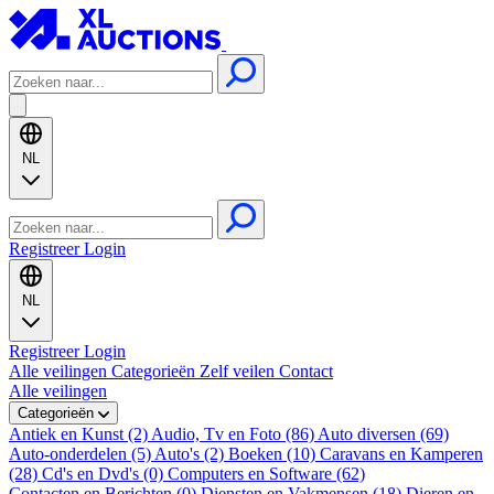
NL
Registreer
Login
NL
Registreer
Login
Alle veilingen
Categorieën
Zelf veilen
Contact
Alle veilingen
Categorieën
Antiek en Kunst (2)
Audio, Tv en Foto (86)
Auto diversen (69)
Auto-onderdelen (5)
Auto's (2)
Boeken (10)
Caravans en Kamperen
(28)
Cd's en Dvd's (0)
Computers en Software (62)
Contacten en Berichten (0)
Diensten en Vakmensen (18)
Dieren en