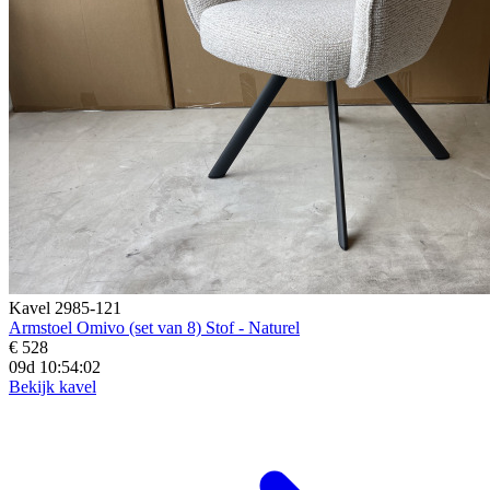
Kavel 2985-121
Armstoel Omivo (set van 8) Stof - Naturel
€ 528
09d 10:54:01
Bekijk kavel