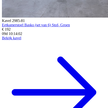
Kavel 2985-81
Eetkamerstoel Basko (set van 6) Stof- Groen
€ 192
09d 10:14:01
Bekijk kavel