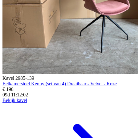
Kavel 2985-139
Eetkamerstoel Kenny (set van 4) Draaibaar - Velvet - Roze
€ 198
09d 11:12:01
Bekijk kavel