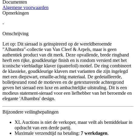
Documenten
Algemene voorwaarden
Opmerkingen
-
Omschrijving
Let op: Dit sieraad is geïnspireerd op de wereldberoemde
"Alhambra"-collectie van Van Cleef & Arpels, maar is geen
authentiek product van dit merk. Deze opvallende, brede ringband
heeft een rijke, goudkleurige finish en is rondom versierd met het
iconische vierbladige klaver (quatrefoil) motief. De ring combineert
de klassieke, goudkleurige klavers met varianten die zijn ingelegd
met een diepzwart, emaille-achtig materiaal. De gedetailleerde,
bolletjesrand rond de motieven en de getextureerde achtergrond
geven het sieraad een luxe en ambachtelijke uitstraling. Dit is een
modieus statement-sieraad voor een liefhebber van het beroemde en
elegante 'Alhambra' design.
Bijzondere veilingbepalingen
XL Auctions is niet de verkoper, maar veilt als bemiddelaar in
opdracht van een derde partij.
Maximale verzendtijd na betaling:
7 werkdagen
.