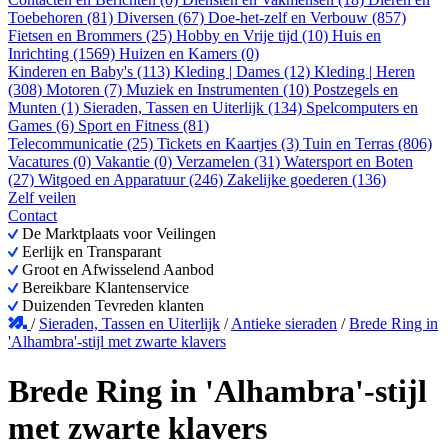
Toebehoren (81)
Diversen (67)
Doe-het-zelf en Verbouw (857)
Fietsen en Brommers (25)
Hobby en Vrije tijd (10)
Huis en
Inrichting (1569)
Huizen en Kamers (0)
Kinderen en Baby's (113)
Kleding | Dames (12)
Kleding | Heren
(308)
Motoren (7)
Muziek en Instrumenten (10)
Postzegels en
Munten (1)
Sieraden, Tassen en Uiterlijk (134)
Spelcomputers en
Games (6)
Sport en Fitness (81)
Telecommunicatie (25)
Tickets en Kaartjes (3)
Tuin en Terras (806)
Vacatures (0)
Vakantie (0)
Verzamelen (31)
Watersport en Boten
(27)
Witgoed en Apparatuur (246)
Zakelijke goederen (136)
Zelf veilen
Contact
De Marktplaats voor Veilingen
Eerlijk en Transparant
Groot en Afwisselend Aanbod
Bereikbare Klantenservice
Duizenden Tevreden klanten
/
Sieraden, Tassen en Uiterlijk
/
Antieke sieraden
/
Brede Ring in
'Alhambra'-stijl met zwarte klavers
Brede Ring in 'Alhambra'-stijl
met zwarte klavers